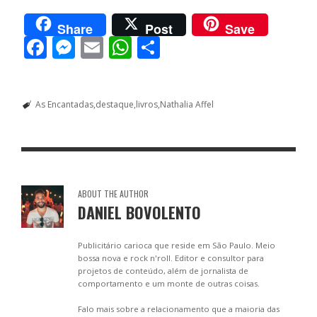
Share
Post
Save
F
M
E
W
S
ac
e
m
h
h
e
ss
ai
at
ar
As Encantadas
destaque
livros
Nathalia Affel
b
e
l
s
e
o
n
A
o
g
p
k
er
p
ABOUT THE AUTHOR
DANIEL BOVOLENTO
Publicitário carioca que reside em São Paulo. Meio
bossa nova e rock n'roll. Editor e consultor para
projetos de conteúdo, além de jornalista de
comportamento e um monte de outras coisas.
Falo mais sobre a relacionamento que a maioria das