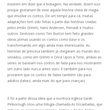
e
ss
ai
at
ar
insistem em dizer que é bobagem. Na verdade, dizem isso
b
e
l
s
e
porque gostariam de viver aquela história cheia de magia
o
n
A
que envolve os contos. De um tempo para cá, muitas
adaptações tem sido feitas a partir das histórias criadas
o
g
p
pelos irmão Grimm, Hans Andersen, Perrault e muitos
k
er
p
outros. Diretores como Tim Burton tem feito grandes
obras primas usando os contos como base e os
transformando em algo ainda mais interessante. As
histórias de princesa também já chegaram ao mundo dos
seriados, como em Grimm e Once Upon a Time, ambas as
séries se baseiam nos contos de fada para nos mostrarem
um outro lado nunca antes visto. E também para nos
provarem que os contos de fadas também são para
adultos (talvez, ainda mais do que para crianças).
E foi a partir dessa ideia que a escritora inglesa Sarah
Pinborough criou uma trilogia chamada As Encantadas, que