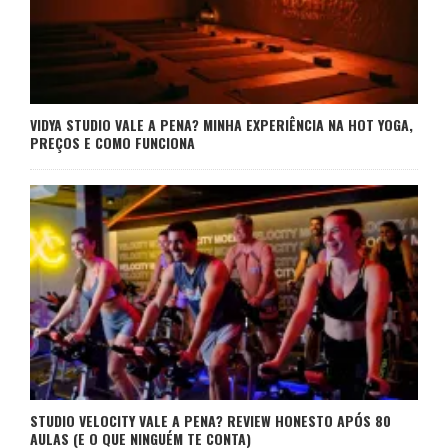
VIDYA STUDIO VALE A PENA? MINHA EXPERIÊNCIA NA HOT YOGA,
PREÇOS E COMO FUNCIONA
STUDIO VELOCITY VALE A PENA? REVIEW HONESTO APÓS 80
AULAS (E O QUE NINGUÉM TE CONTA)