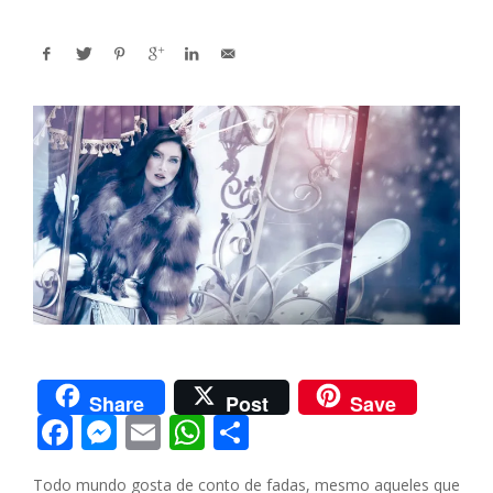
Share
Post
Save
F
M
E
W
S
ac
e
m
h
h
Todo mundo gosta de conto de fadas, mesmo aqueles que