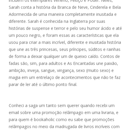
incluem os exemplares Veneno, Feitiço e Poder. Neles,
Sarah conta a história da Branca de Neve, Cinderela e Bela
Adormecida de uma maneira completamente inusitada e
diferente. Sarah é conhecida na Inglaterra por suas
histórias de suspense e terror e pelo seu humor ácido e até
um pouco negro, e foram essas as características que ela
usou para criar a mais incrível, diferente e inusitada história
que une as três princesas, seus príncipes, súditos e rainhas
de forma a deixar qualquer um de queixo caído. Contos de
fadas são, sim, para adultos e As Encantadas une paixão,
ambição, inveja, sangue, vingança, sexo (muito sexo) e
magia em um entrelaço de acontecimentos que não te faz
parar de ler até o último ponto final.
Conheci a saga um tanto sem querer quando recebi um
email sobre uma promoção relâmpago em uma livraria, e
para quem é bookaholic como eu sabe que promoções
relâmpagos no meio da madrugada de livros incríveis com