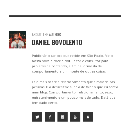
o
n
A
o
g
p
k
er
p
ABOUT THE AUTHOR
DANIEL BOVOLENTO
Publicitário carioca que reside em São Paulo. Meio
bossa nova e rock n'roll. Editor e consultor para
projetos de conteúdo, além de jornalista de
comportamento e um monte de outras coisas.
Falo mais sobre a relacionamento que a maioria das
pessoas. Dia desses tive a ideia de falar o que eu sentia
num blog. Comportamento, relacionamento, sexo,
entretenimento e um pouco mais de tudo. E até que
tem dado certo.