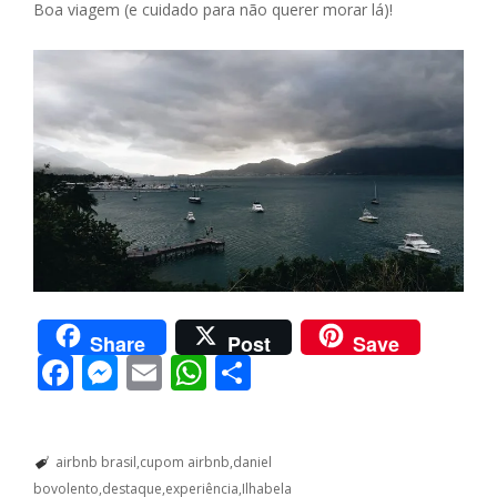
Boa viagem (e cuidado para não querer morar lá)!
Share
Post
Save
F
M
E
W
S
ac
e
m
h
h
e
ss
ai
at
ar
airbnb brasil
cupom airbnb
daniel
b
e
l
s
e
bovolento
destaque
experiência
Ilhabela