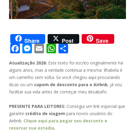
Share
Post
Save
F
M
E
W
S
ac
e
m
h
h
Atualização 2026:
Este texto foi escrito originalmente há
e
ss
ai
at
ar
alguns anos, mas a verdade continua a mesma: Ilhabela é
b
e
l
s
e
um caminho sem volta. Se você chegou aqui procurando
o
n
A
dicas ou um
cupom de desconto para o Airbnb
, já vou
facilitar sua vida antes de começar meu desabafo:
o
g
p
k
er
p
PRESENTE PARA LEITORES:
Consegui um link especial que
garante
crédito de viagem
para novos usuários do
Airbnb.
Clique aqui para pegar seu desconto e
reservar sua estadia
.