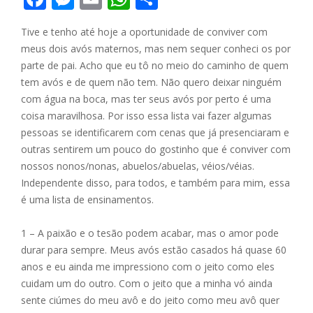
ac
e
m
h
h
Tive e tenho até hoje a oportunidade de conviver com
e
ss
ai
at
ar
meus dois avós maternos, mas nem sequer conheci os por
b
e
l
s
e
parte de pai. Acho que eu tô no meio do caminho de quem
o
n
A
tem avós e de quem não tem. Não quero deixar ninguém
com água na boca, mas ter seus avós por perto é uma
o
g
p
coisa maravilhosa. Por isso essa lista vai fazer algumas
k
er
p
pessoas se identificarem com cenas que já presenciaram e
outras sentirem um pouco do gostinho que é conviver com
nossos nonos/nonas, abuelos/abuelas, véios/véias.
Independente disso, para todos, e também para mim, essa
é uma lista de ensinamentos.
1 – A paixão e o tesão podem acabar, mas o amor pode
durar para sempre. Meus avós estão casados há quase 60
anos e eu ainda me impressiono com o jeito como eles
cuidam um do outro. Com o jeito que a minha vó ainda
sente ciúmes do meu avô e do jeito como meu avô quer