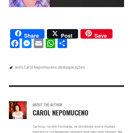
Share
Post
Save
F
M
E
W
S
ac
e
m
h
h
e
ss
ai
at
ar
avós
Carol Nepomuceno
destaque
lições
b
e
l
s
e
o
n
A
o
g
p
k
er
p
ABOUT THE AUTHOR
CAROL NEPOMUCENO
Carioca, recém formada, se dividindo entre muitas
funções e reclamando sempre que não tem tempo. Na