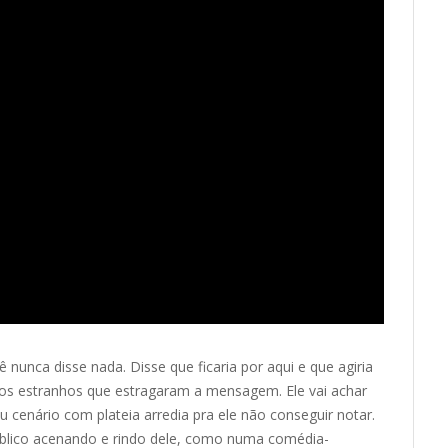
ê nunca disse nada. Disse que ficaria por aqui e que agiria
igos estranhos que estragaram a mensagem. Ele vai achar
enário com plateia arredia pra ele não conseguir notar.
úblico acenando e rindo dele, como numa comédia-