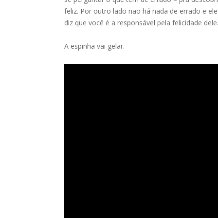
feliz. Por outro lado não há nada de errado e el
diz que você é a responsável pela felicidade dele
A espinha vai gelar.