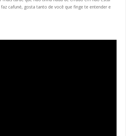
e faz cafuné, gosta tanto de você que finge te entender e
.