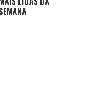
MAIS LIDAS DA
SEMANA
O PESO DO COMPORTAMENTO NA SAÚDE: MEU
PROCESSO DE EMAGRECIMENTO E A PROPOSTA DA
VOY SAÚDE (+ CUPOM)