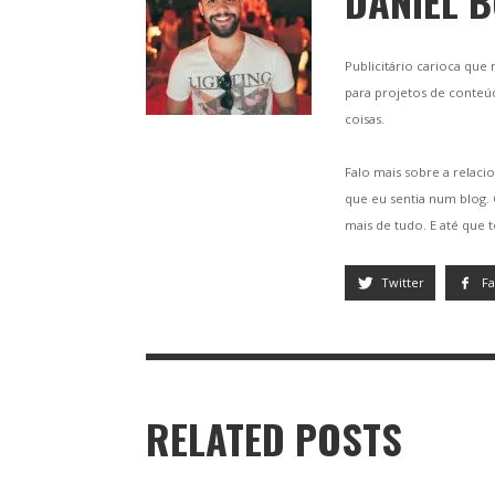
DANIEL 
Publicitário carioca que
para projetos de conteú
coisas.
Falo mais sobre a relacio
que eu sentia num blog
mais de tudo. E até que 
Twitter
F
RELATED POSTS