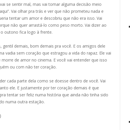
ai se sentir mal, mas vai tomar alguma decisão meio
 aqui”. Vai olhar pra trás e ver que não prometeu nada e
eria tentar um amor e descobriu que não era isso. Vai
orque não quer arrastá-lo como peso morto. Vai dizer ao
o outono fica logo à frente.
s, gentil demais, bom demais pra você. E os amigos dele
uma vadia sem coração que estragou a vida do rapaz. Ele vai
 morre de amor no cinema. E você vai entender que isso
guém ou com não ter coração.
der cada parte dela como se doesse dentro de você. Vai
anto ele. E justamente por ter coração demais é que
ra tentar ser feliz numa história que ainda não tinha sido
tido numa outra estação.
)