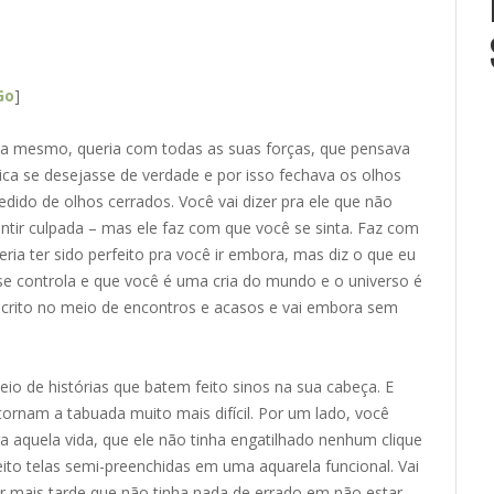
Go
]
ueria mesmo, queria com todas as suas forças, que pensava
a se desejasse de verdade e por isso fechava os olhos
edido de olhos cerrados. Você vai dizer pra ele que não
ntir culpada – mas ele faz com que você se sinta. Faz com
ria ter sido perfeito pra você ir embora, mas diz o que eu
se controla e que você é uma cria do mundo e o universo é
scrito no meio de encontros e acasos e vai embora sem
eio de histórias que batem feito sinos na sua cabeça. E
tornam a tabuada muito mais difícil. Por um lado, você
a aquela vida, que ele não tinha engatilhado nenhum clique
ito telas semi-preenchidas em uma aquarela funcional. Vai
ir mais tarde que não tinha nada de errado em não estar