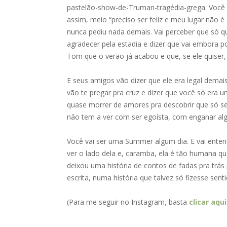
pastelão-show-de-Truman-tragédia-grega. Você v
assim, meio “preciso ser feliz e meu lugar não é
nunca pediu nada demais. Vai perceber que só qu
agradecer pela estadia e dizer que vai embora p
Tom que o verão já acabou e que, se ele quiser, 
E seus amigos vão dizer que ele era legal demai
vão te pregar pra cruz e dizer que você só era 
quase morrer de amores pra descobrir que só se
não tem a ver com ser egoísta, com enganar al
Você vai ser uma Summer algum dia. E vai enten
ver o lado dela e, caramba, ela é tão humana qu
deixou uma história de contos de fadas pra trás p
escrita, numa história que talvez só fizesse sen
(Para me seguir no Instagram, basta
clicar aqui
–