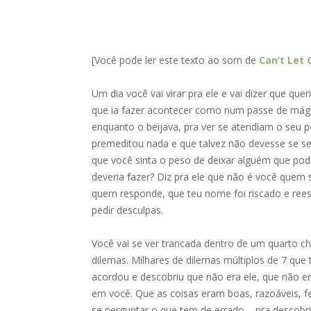
[Você pode ler este texto ao som de
Can’t Let 
Um dia você vai virar pra ele e vai dizer que q
que ia fazer acontecer como num passe de mágic
enquanto o beijava, pra ver se atendiam o seu p
premeditou nada e que talvez não devesse se se
que você sinta o peso de deixar alguém que pode
deveria fazer? Diz pra ele que não é você quem 
quem responde, que teu nome foi riscado e ree
pedir desculpas.
Você vai se ver trancada dentro de um quarto ch
dilemas. Milhares de dilemas múltiplos de 7 que 
acordou e descobriu que não era ele, que não er
em você. Que as coisas eram boas, razoáveis, fe
se perguntar o que tem de errado – pra descobr