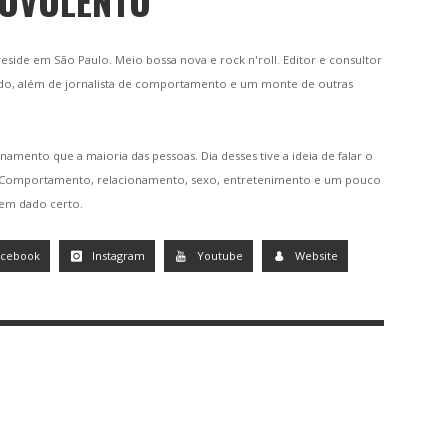
BOVOLENTO
 reside em São Paulo. Meio bossa nova e rock n'roll. Editor e consultor
do, além de jornalista de comportamento e um monte de outras
namento que a maioria das pessoas. Dia desses tive a ideia de falar o
. Comportamento, relacionamento, sexo, entretenimento e um pouco
tem dado certo.
acebook
Instagram
Youtube
Website