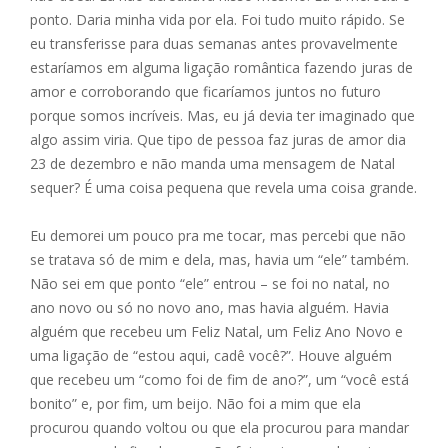
ponto. Daria minha vida por ela. Foi tudo muito rápido. Se
eu transferisse para duas semanas antes provavelmente
estaríamos em alguma ligação romântica fazendo juras de
amor e corroborando que ficaríamos juntos no futuro
porque somos incríveis. Mas, eu já devia ter imaginado que
algo assim viria. Que tipo de pessoa faz juras de amor dia
23 de dezembro e não manda uma mensagem de Natal
sequer? É uma coisa pequena que revela uma coisa grande.
Eu demorei um pouco pra me tocar, mas percebi que não
se tratava só de mim e dela, mas, havia um “ele” também.
Não sei em que ponto “ele” entrou – se foi no natal, no
ano novo ou só no novo ano, mas havia alguém. Havia
alguém que recebeu um Feliz Natal, um Feliz Ano Novo e
uma ligação de “estou aqui, cadê você?”. Houve alguém
que recebeu um “como foi de fim de ano?”, um “você está
bonito” e, por fim, um beijo. Não foi a mim que ela
procurou quando voltou ou que ela procurou para mandar