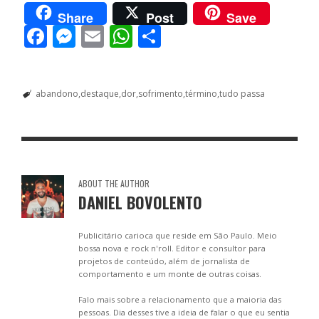
Share
Post
Save
F
M
E
W
S
ac
e
m
h
h
e
ss
ai
at
ar
abandono
destaque
dor
sofrimento
término
tudo passa
b
e
l
s
e
o
n
A
o
g
p
k
er
p
ABOUT THE AUTHOR
DANIEL BOVOLENTO
Publicitário carioca que reside em São Paulo. Meio
bossa nova e rock n'roll. Editor e consultor para
projetos de conteúdo, além de jornalista de
comportamento e um monte de outras coisas.
Falo mais sobre a relacionamento que a maioria das
pessoas. Dia desses tive a ideia de falar o que eu sentia