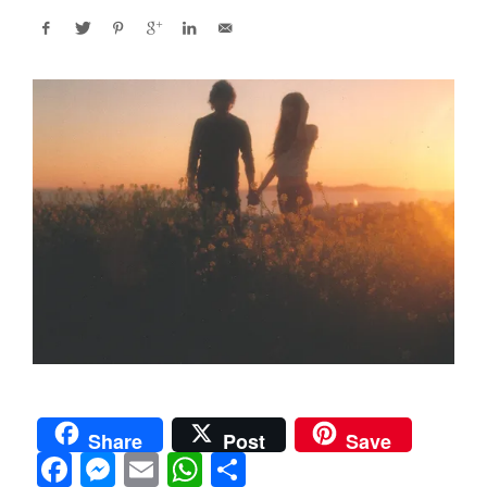
Share
Post
Save
F
M
E
W
S