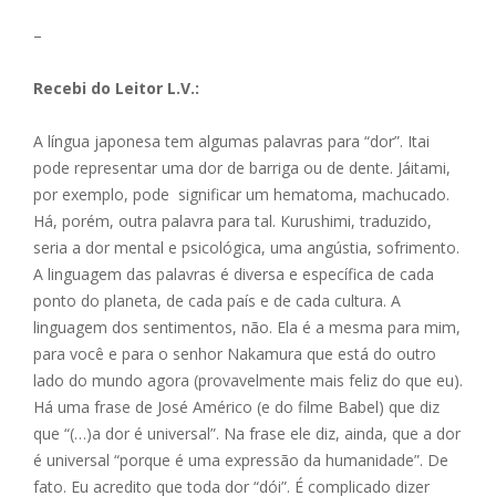
ac
e
m
h
h
–
e
ss
ai
at
ar
b
e
l
s
e
Recebi do Leitor L.V.:
o
n
A
A língua japonesa tem algumas palavras para “dor”. Itai
o
g
p
pode representar uma dor de barriga ou de dente. Jáitami,
k
er
p
por exemplo, pode significar um hematoma, machucado.
Há, porém, outra palavra para tal. Kurushimi, traduzido,
seria a dor mental e psicológica, uma angústia, sofrimento.
A linguagem das palavras é diversa e específica de cada
ponto do planeta, de cada país e de cada cultura. A
linguagem dos sentimentos, não. Ela é a mesma para mim,
para você e para o senhor Nakamura que está do outro
lado do mundo agora (provavelmente mais feliz do que eu).
Há uma frase de José Américo (e do filme Babel) que diz
que “(…)a dor é universal”. Na frase ele diz, ainda, que a dor
é universal “porque é uma expressão da humanidade”. De
fato. Eu acredito que toda dor “dói”. É complicado dizer