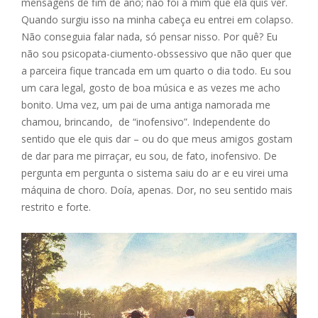
mensagens de fim de ano; não foi a mim que ela quis ver.
Quando surgiu isso na minha cabeça eu entrei em colapso.
Não conseguia falar nada, só pensar nisso. Por quê? Eu
não sou psicopata-ciumento-obssessivo que não quer que
a parceira fique trancada em um quarto o dia todo. Eu sou
um cara legal, gosto de boa música e as vezes me acho
bonito. Uma vez, um pai de uma antiga namorada me
chamou, brincando, de “inofensivo”. Independente do
sentido que ele quis dar – ou do que meus amigos gostam
de dar para me pirraçar, eu sou, de fato, inofensivo. De
pergunta em pergunta o sistema saiu do ar e eu virei uma
máquina de choro. Doía, apenas. Dor, no seu sentido mais
restrito e forte.