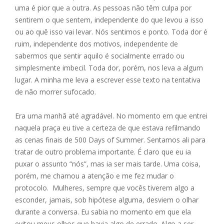
uma é pior que a outra. As pessoas não têm culpa por
sentirem o que sentem, independente do que levou a isso
ou ao quê isso vai levar. Nós sentimos e ponto. Toda dor é
ruim, independente dos motivos, independente de
sabermos que sentir aquilo é socialmente errado ou
simplesmente imbecil. Toda dor, porém, nos leva a algum
lugar. A minha me leva a escrever esse texto na tentativa
de não morrer sufocado.
Era uma manhã até agradável. No momento em que entrei
naquela praça eu tive a certeza de que estava refilmando
as cenas finais de 500 Days of Summer. Sentamos ali para
tratar de outro problema importante. É claro que eu ia
puxar o assunto “nós”, mas ia ser mais tarde. Uma coisa,
porém, me chamou a atenção e me fez mudar o
protocolo. Mulheres, sempre que vocês tiverem algo a
esconder, jamais, sob hipótese alguma, desviem o olhar
durante a conversa. Eu sabia no momento em que ela
evitou meus olhos que havia algo de errado. Algo a ser