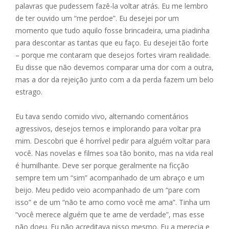
palavras que pudessem fazê-la voltar atrás. Eu me lembro
de ter ouvido um “me perdoe”. Eu desejei por um
momento que tudo aquilo fosse brincadeira, uma piadinha
para descontar as tantas que eu faço. Eu desejei tão forte
– porque me contaram que desejos fortes viram realidade.
Eu disse que não devemos comparar uma dor com a outra,
mas a dor da rejeição junto com a da perda fazem um belo
estrago.
Eu tava sendo comido vivo, alternando comentários
agressivos, desejos ternos e implorando para voltar pra
mim. Descobri que é horrível pedir para alguém voltar para
você. Nas novelas e filmes soa tão bonito, mas na vida real
é humilhante. Deve ser porque geralmente na ficção
sempre tem um “sim” acompanhado de um abraço e um
beijo. Meu pedido veio acompanhado de um “pare com
isso” e de um “não te amo como você me ama”. Tinha um
“você merece alguém que te ame de verdade”, mas esse
não doeu. Eu não acreditava nisso mesmo. Eu a merecia e