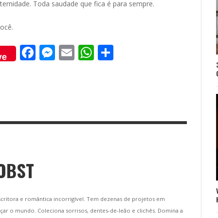
ernidade. Toda saudade que fica é para sempre.
ocê.
F
M
E
W
S
ve
ac
e
m
h
h
e
ss
ai
at
ar
b
e
l
s
e
o
n
A
o
g
p
k
er
p
OBST
scritora e romântica incorrigível. Tem dezenas de projetos em
ar o mundo. Coleciona sorrisos, dentes-de-leão e clichês. Domina a