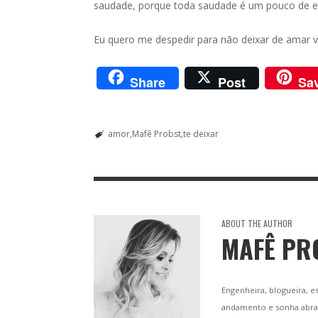
saudade, porque toda saudade é um pouco de et
Eu quero me despedir para não deixar de amar v
Share
Post
Sa
amor
Mafê Probst
te deixar
ABOUT THE AUTHOR
MAFÊ PR
Engenheira, blogueira, e
andamento e sonha abraç