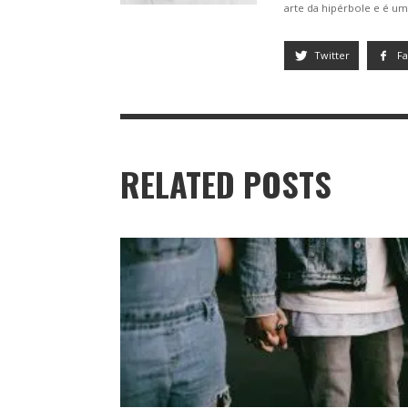
arte da hipérbole e é 
Twitter
F
RELATED POSTS