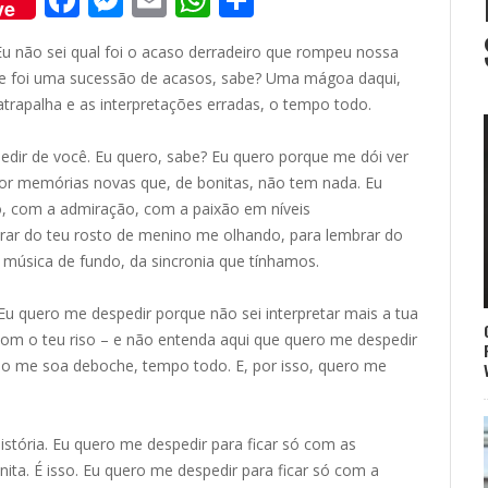
ve
ac
e
m
h
h
 não sei qual foi o acaso derradeiro que rompeu nossa
e
ss
ai
at
ar
que foi uma sucessão de acasos, sabe? Uma mágoa daqui,
b
e
l
s
e
atrapalha e as interpretações erradas, o tempo todo.
o
n
A
edir de você. Eu quero, sabe? Eu quero porque me dói ver
o
g
p
r memórias novas que, de bonitas, não tem nada. Eu
k
er
p
o, com a admiração, com a paixão em níveis
brar do teu rosto de menino me olhando, para lembrar do
a música de fundo, da sincronia que tínhamos.
u quero me despedir porque não sei interpretar mais a tua
 com o teu riso – e não entenda aqui que quero me despedir
riso me soa deboche, tempo todo. E, por isso, quero me
stória. Eu quero me despedir para ficar só com as
ta. É isso. Eu quero me despedir para ficar só com a