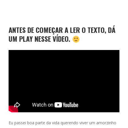
ac
e
m
h
h
e
ss
ai
at
ar
b
e
l
s
e
ANTES DE COMEÇAR A LER O TEXTO, DÁ
o
n
A
UM PLAY NESSE VÍDEO.
o
g
p
k
er
p
Eu passei boa parte da vida querendo viver um amorzinho