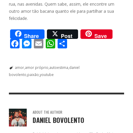
rua, nas avenidas. Quem sabe, assim, ele encontre um
outro amor tão bacana quanto ele para partilhar a sua
felicidade.
Share
Post
Save
F
M
E
W
S
ac
e
m
h
h
e
ss
ai
at
ar
amor
amor próprio
autoestima
daniel
b
e
l
s
e
bovolento
paixão
youtube
o
n
A
o
g
p
k
er
p
ABOUT THE AUTHOR
DANIEL BOVOLENTO