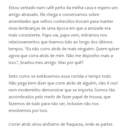
ac
e
m
h
h
Estou sentado num café perto da minha casa e espero um
e
ss
ai
at
ar
amigo atrasado. Ele chega e conversamos sobre
b
e
l
s
e
amenidades que velhos conhecidos trocam para manter
o
n
A
vivas lembranças de uma época em que a amizade era
mais consistente. Papo vai, papo vem, entramos nos
o
g
p
relacionamentos que tivemos tido ao longo dos últimos
k
er
p
tempos. “Eu não corro atrás de mais ninguém. Quem quiser
agora que corra atrás de mim. Não me disponho mais a
isso.”, bradou meu amigo. Mas por quê?
Sinto como se evitássemos essa corrida o tempo todo.
Não pega bem dizer que corre atrás de alguém, não é
cool
nem moderninho demonstrar que se importa. Somos tão
assombrados pelo medo de fazer papel de trouxa, que
fazemos de tudo para não ser, inclusive não nos
envolvemos por isso.
Correr atrás virou sinônimo de fraqueza, onde as partes