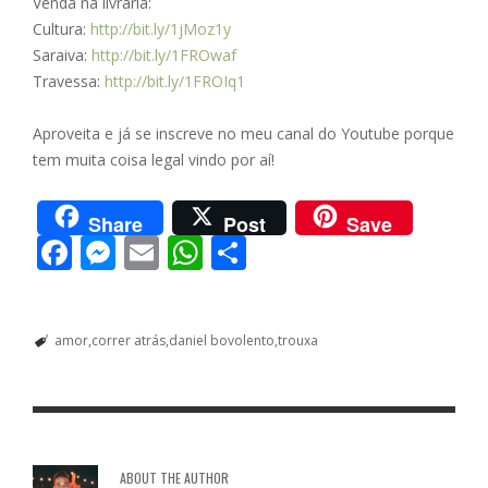
Venda na livraria:
Cultura:
http://bit.ly/1jMoz1y
Saraiva:
http://bit.ly/1FROwaf
Travessa:
http://bit.ly/1FROIq1
Aproveita e já se inscreve no meu canal do Youtube porque
tem muita coisa legal vindo por aí!
Share
Post
Save
F
M
E
W
S
ac
e
m
h
h
e
ss
ai
at
ar
amor
correr atrás
daniel bovolento
trouxa
b
e
l
s
e
o
n
A
o
g
p
k
er
p
ABOUT THE AUTHOR