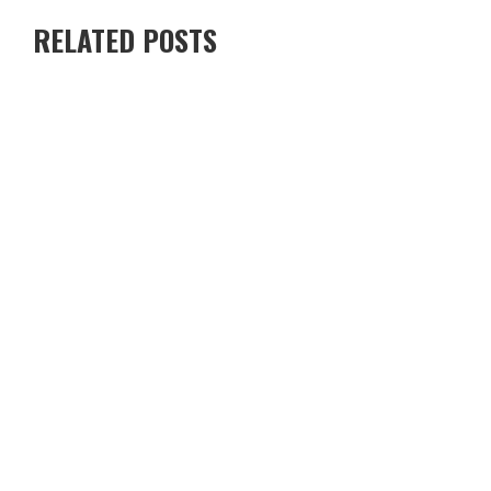
RELATED POSTS
O PESO DO COMPORTAMENTO NA SAÚDE: MEU PROCESSO DE
EMAGRECIMENTO E A PROPOSTA DA VOY SAÚDE (+ CUPOM)