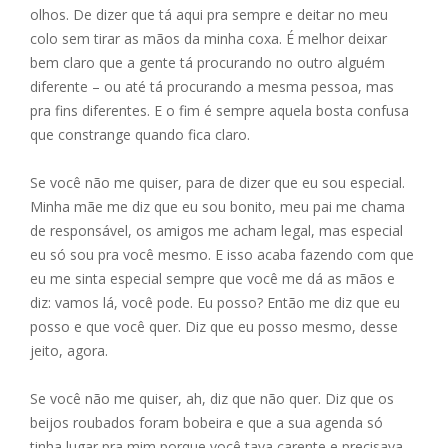
olhos. De dizer que tá aqui pra sempre e deitar no meu
colo sem tirar as mãos da minha coxa. É melhor deixar
bem claro que a gente tá procurando no outro alguém
diferente – ou até tá procurando a mesma pessoa, mas
pra fins diferentes. E o fim é sempre aquela bosta confusa
que constrange quando fica claro.
Se você não me quiser, para de dizer que eu sou especial.
Minha mãe me diz que eu sou bonito, meu pai me chama
de responsável, os amigos me acham legal, mas especial
eu só sou pra você mesmo. E isso acaba fazendo com que
eu me sinta especial sempre que você me dá as mãos e
diz: vamos lá, você pode. Eu posso? Então me diz que eu
posso e que você quer. Diz que eu posso mesmo, desse
jeito, agora.
Se você não me quiser, ah, diz que não quer. Diz que os
beijos roubados foram bobeira e que a sua agenda só
tinha lugar pra mim porque você tava carente e precisava