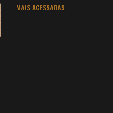
MAIS ACESSADAS
O PESO DO COMPORTAMENTO NA
SAÚDE: MEU PROCESSO DE
EMAGRECIMENTO E A PROPOSTA DA
VOY SAÚDE (+ CUPOM)
DANIEL BOVOLENTO
3 SEMANAS AGO
3 ATIVIDADES FÍSICAS VICIANTES PARA
QUEM NÃO GOSTA ACADEMIA (E QUER
VER RESULTADO)
DANIEL BOVOLENTO
4 MESES AGO
VIDYA STUDIO VALE A PENA? MINHA
EXPERIÊNCIA NA HOT YOGA, PREÇOS E
COMO FUNCIONA
DANIEL BOVOLENTO
4 MESES AGO