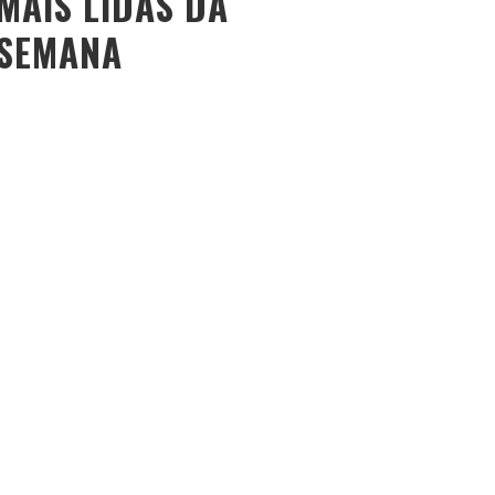
MAIS LIDAS DA
SEMANA
O PESO DO COMPORTAMENTO NA SAÚDE: MEU
PROCESSO DE EMAGRECIMENTO E A PROPOSTA DA
VOY SAÚDE (+ CUPOM)