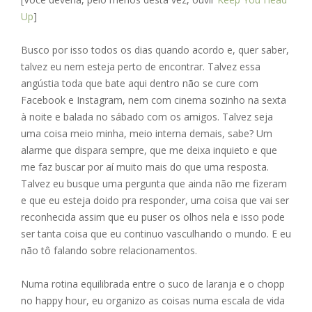
e
ss
ai
at
ar
Up
]
b
e
l
s
e
o
n
A
Busco por isso todos os dias quando acordo e, quer saber,
talvez eu nem esteja perto de encontrar. Talvez essa
o
g
p
angústia toda que bate aqui dentro não se cure com
k
er
p
Facebook e Instagram, nem com cinema sozinho na sexta
à noite e balada no sábado com os amigos. Talvez seja
uma coisa meio minha, meio interna demais, sabe? Um
alarme que dispara sempre, que me deixa inquieto e que
me faz buscar por aí muito mais do que uma resposta.
Talvez eu busque uma pergunta que ainda não me fizeram
e que eu esteja doido pra responder, uma coisa que vai ser
reconhecida assim que eu puser os olhos nela e isso pode
ser tanta coisa que eu continuo vasculhando o mundo. E eu
não tô falando sobre relacionamentos.
Numa rotina equilibrada entre o suco de laranja e o chopp
no happy hour, eu organizo as coisas numa escala de vida