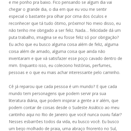
e me ponho pra baixo. Fico pensando se algum dia vai
chegar o grande dia, o dia em que eu vou me sentir
especial o bastante pra olhar por cima dos óculos e
reconhecer que tá tudo ótimo, próximo! No meio disso, eu
não tenho me obrigado a ser feliz. Nada… felicidade dá um
puta trabalho, imagina se eu fosse feliz só por obrigação?
Eu acho que eu busco alguma coisa além de feliz, alguma
coisa além de amado, alguma coisa que ainda não
inventaram e que vá satisfazer esse poço cavado dentro de
mim. Enquanto isso, eu coleciono histórias, perfumes,
pessoas e o que eu mais achar interessante pelo caminho.
Cê já reparou que cada pessoa é um mundo? E que cada
mundo tem personagens que podem servir pra sua
literatura diária, que podem inspirar a gente a ir além, que
podem contar de coisas desde o Sudeste Asiático ao meu
cantinho aqui no Rio de Janeiro que você nunca ouviu falar?
Nesses esbarrões todos da vida, eu busco você. Eu busco
um beijo molhado de praia, uma abraço friorento no Sul,