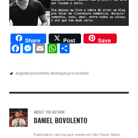
Share
Post
Save
F
M
E
W
S
ac
e
m
h
h
e
ss
ai
at
ar
angústia
bovolento
destaque
procurando
b
e
l
s
e
o
n
A
o
g
p
k
er
p
ABOUT THE AUTHOR
DANIEL BOVOLENTO
Publicitário carioca que reside em São Paulo. Meio