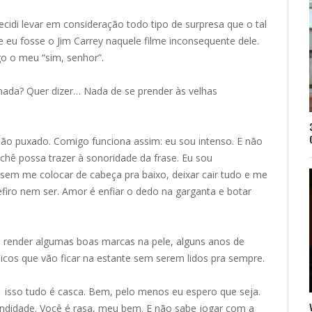
ecidi levar em consideração todo tipo de surpresa que o tal
 eu fosse o Jim Carrey naquele filme inconsequente dele.
go o meu “sim, senhor”.
 nada? Quer dizer… Nada de se prender às velhas
 mão puxado. Comigo funciona assim: eu sou intenso. E não
ichê possa trazer à sonoridade da frase. Eu sou
sem me colocar de cabeça pra baixo, deixar cair tudo e me
refiro nem ser. Amor é enfiar o dedo na garganta e botar
te render algumas boas marcas na pele, alguns anos de
micos que vão ficar na estante sem serem lidos pra sempre.
 isso tudo é casca. Bem, pelo menos eu espero que seja.
didade. Você é rasa, meu bem. E não sabe jogar com a