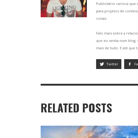
Publicitário carioca que
para projetos de conteú
coisas.
Falo mais sobre a relacio
que eu sentia num blog
mais de tudo. E até que 
Twitter
F
RELATED POSTS