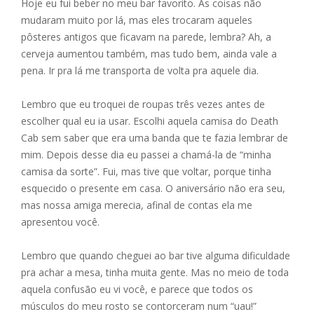
Hoje eu fui beber no meu bar favorito. As coisas não
mudaram muito por lá, mas eles trocaram aqueles
pôsteres antigos que ficavam na parede, lembra? Ah, a
cerveja aumentou também, mas tudo bem, ainda vale a
pena. Ir pra lá me transporta de volta pra aquele dia.
Lembro que eu troquei de roupas três vezes antes de
escolher qual eu ia usar. Escolhi aquela camisa do Death
Cab sem saber que era uma banda que te fazia lembrar de
mim. Depois desse dia eu passei a chamá-la de “minha
camisa da sorte”. Fui, mas tive que voltar, porque tinha
esquecido o presente em casa. O aniversário não era seu,
mas nossa amiga merecia, afinal de contas ela me
apresentou você.
Lembro que quando cheguei ao bar tive alguma dificuldade
pra achar a mesa, tinha muita gente. Mas no meio de toda
aquela confusão eu vi você, e parece que todos os
músculos do meu rosto se contorceram num “uau!”