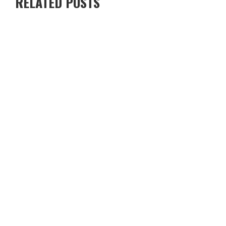
RELATED POSTS
FUI A ILHABELA E DESCOBRI POR QUE VOCÊ NUNCA DEVERIA
VISITÁ-LA (+ CUPOM AIRBNB)