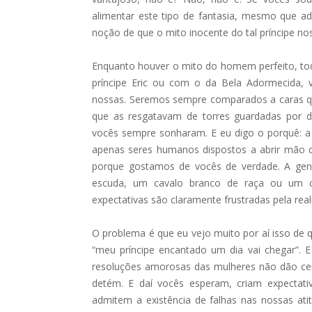
alimentar este tipo de fantasia, mesmo que a
noção de que o mito inocente do tal príncipe no
Enquanto houver o mito do homem perfeito, t
príncipe Eric ou com o da Bela Adormecida, 
nossas. Seremos sempre comparados a caras q
que as resgatavam de torres guardadas por 
vocês sempre sonharam. E eu digo o porquê: a 
apenas seres humanos dispostos a abrir mão de
porque gostamos de vocês de verdade. A gen
escuda, um cavalo branco de raça ou um c
expectativas são claramente frustradas pela real
O problema é que eu vejo muito por aí isso de 
“meu príncipe encantado um dia vai chegar”. E
resoluções amorosas das mulheres não dão cer
detém. E daí vocês esperam, criam expectat
admitem a existência de falhas nas nossas at