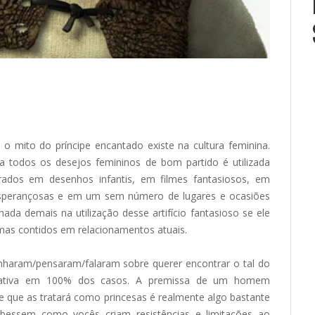
 mito do príncipe encantado existe na cultura feminina.
a todos os desejos femininos de bom partido é utilizada
ados em desenhos infantis, em filmes fantasiosos, em
esperançosas e em um sem número de lugares e ocasiões
nada demais na utilização desse artifício fantasioso se ele
mas contidos em relacionamentos atuais.
nharam/pensaram/falaram sobre querer encontrar o tal do
irmativa em 100% dos casos. A premissa de um homem
 e que as tratará como princesas é realmente algo bastante
bessem como vocês criam resistências e limitações ao