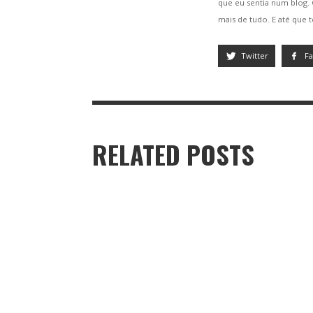
que eu sentia num blog
mais de tudo. E até que 
Twitter
F
RELATED POSTS