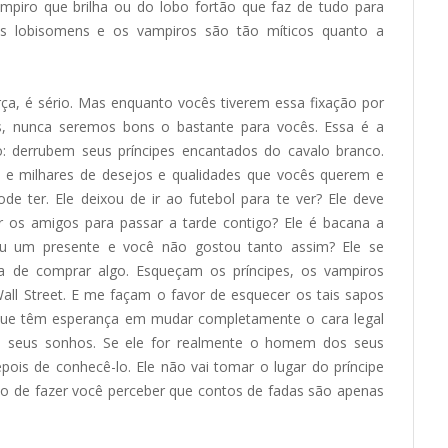
ampiro que brilha ou do lobo fortão que faz de tudo para
os lobisomens e os vampiros são tão míticos quanto a
orça, é sério. Mas enquanto vocês tiverem essa fixação por
, nunca seremos bons o bastante para vocês. Essa é a
: derrubem seus príncipes encantados do cavalo branco.
e milhares de desejos e qualidades que vocês querem e
 ter. Ele deixou de ir ao futebol para te ver? Ele deve
r os amigos para passar a tarde contigo? Ele é bacana a
ou um presente e você não gostou tanto assim? Ele se
ia de comprar algo. Esqueçam os príncipes, os vampiros
all Street. E me façam o favor de esquecer os tais sapos
que têm esperança em mudar completamente o cara legal
s seus sonhos. Se ele for realmente o homem dos seus
ois de conhecê-lo. Ele não vai tomar o lugar do príncipe
nto de fazer você perceber que contos de fadas são apenas