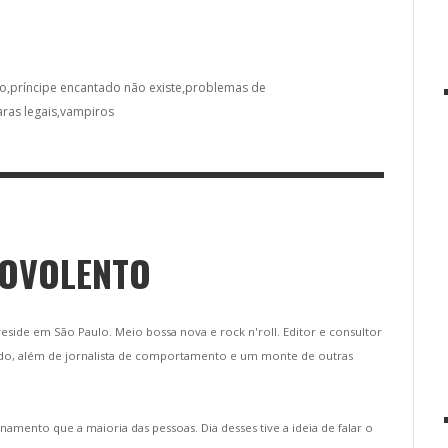
do
príncipe encantado não existe
problemas de
ras legais
vampiros
BOVOLENTO
 reside em São Paulo. Meio bossa nova e rock n'roll. Editor e consultor
do, além de jornalista de comportamento e um monte de outras
namento que a maioria das pessoas. Dia desses tive a ideia de falar o