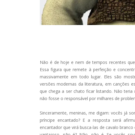
Não é de hoje e nem de tempos recentes que o
Essa figura que remete à perfeição e concentr
massivamente em todo lugar. Eles são mostr
versões modernas da literatura, em canções 
que chega a ser chato ficar listando. Não teria 
não fosse o responsável por milhares de proble
Sinceramente, meninas, me digam: vocês já so
príncipe encantado? E a resposta será af
encantador que virá busca-las de cavalo branco
vantajoso, não é? Não, não é. Se vocês sou