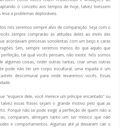
daptando o conceito aos tempos de hoje, talvez tivessem
s leva a problemas deploráveis.
odos nós seremos sempre alvo de comparação. Seja com o
vocês sempre comprarão as atitudes deles ao invés das
ue acordavam princesas sonolentas com um beijo e caras
dragões. Sim, sempre seremos menos do que aquilo que
perfeição, tal qual vocês pensam, não existe. Nós somos
 algumas coisas, ceder outras tantas, criar umas outras
te pode não ter um corpo escultural, uma espada e um
astelo descomunal para onde levaremos vocês. Essas
idade.
que “esquece dele, você merece um príncipe encantado” ou
 talvez essas frases sejam o grande motivo pelo qual as
to. Porque não se pode exigir a perfeição de quem não a
ivas, comparam, almejam tanto um ser místico que não
itudes e comportamentos. Algumas até já deixaram cair o