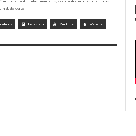
. Comportamento, relacionamento, sexo, entretenimento e um pouco
tem dado certo.
acebook
Instagram
Youtube
Website