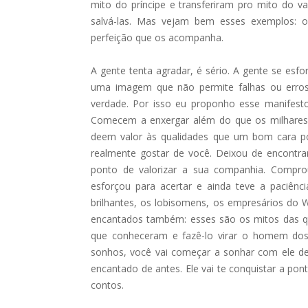
mito do príncipe e transferiram pro mito do v
salvá-las. Mas vejam bem esses exemplos: 
perfeição que os acompanha.
A gente tenta agradar, é sério. A gente se esf
uma imagem que não permite falhas ou erros
verdade. Por isso eu proponho esse manifesto
Comecem a enxergar além do que os milhares 
deem valor às qualidades que um bom cara pode
realmente gostar de você. Deixou de encontra
ponto de valorizar a sua companhia. Compr
esforçou para acertar e ainda teve a paciênc
brilhantes, os lobisomens, os empresários do W
encantados também: esses são os mitos das 
que conheceram e fazê-lo virar o homem do
sonhos, você vai começar a sonhar com ele dep
encantado de antes. Ele vai te conquistar a po
contos.