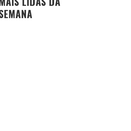
MAIS LIDAS DA
SEMANA
O PESO DO COMPORTAMENTO NA SAÚDE: MEU
PROCESSO DE EMAGRECIMENTO E A PROPOSTA DA
VOY SAÚDE (+ CUPOM)