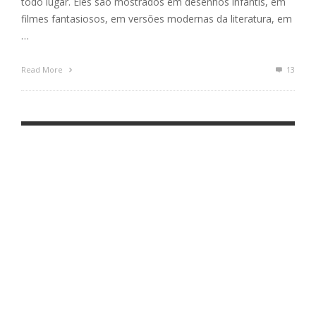
todo lugar. Eles são mostrados em desenhos infantis, em
filmes fantasiosos, em versões modernas da literatura, em
…
Read More
13