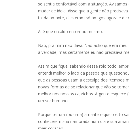
se sentia confortável com a situação. Avisamos en
mudar de ideia, disse que a gente não precisav
tal da amante, eles eram só amigos agora e de
Aí é que o caldo entornou mesmo.
Não, pra mim não dava. Não acho que era meu l
a verdade, mas certamente eu não precisava me
Assim que fiquei sabendo desse rolo todo lembre
entendi melhor o lado da pessoa que questiono
que as pessoas usam a desculpa dos “tempos mo
novas formas de se relacionar que vão se torna
melhor nos nossos caprichos. A gente esquece 
um ser humano.
Porque ter um (ou uma) amante requer certo san
conhecerem sua namorada num dia e sua amante
mais coração.