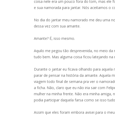
coisa nele era um pouco fora do tom, mas ele f
e sua namorada para jantar. Nós aceitamos o co
No dia do jantar meu namorado me deu uma notí
dessa vez com sua amante.
Amante? É, isso mesmo.
Aquilo me pegou tão desprevenida, no meio da m
tudo bem. Mas alguma coisa ficou latejando na
Durante o jantar eu ficava olhando para aquel
parar de pensar na história da amante. Aquela m
viagem todo final de semana pra ver o namorad
a ficha. Não, claro que eu não iria sair com Fel
mulher na minha frente. Não era minha amiga
podia participar daquela farsa como se isso tud
Assim que eles foram embora avisei para o me