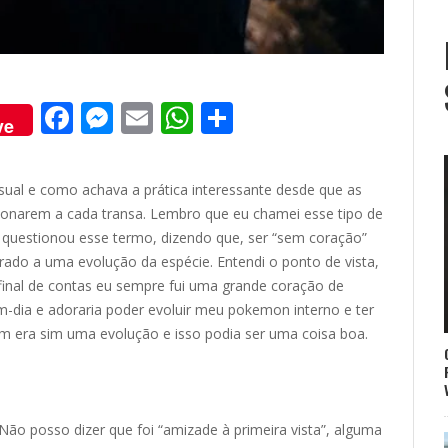
F
M
E
W
S
ve
ac
e
m
h
h
e
ss
ai
at
ar
ual e como achava a prática interessante desde que as
b
e
l
s
e
onarem a cada transa. Lembro que eu chamei esse tipo de
o
n
A
 questionou esse termo, dizendo que, ser “sem coração”
ado a uma evolução da espécie. Entendi o ponto de vista,
o
g
p
inal de contas eu sempre fui uma grande coração de
k
er
p
-dia e adoraria poder evoluir meu pokemon interno e ter
m era sim uma evolução e isso podia ser uma coisa boa.
ão posso dizer que foi “amizade à primeira vista”, alguma