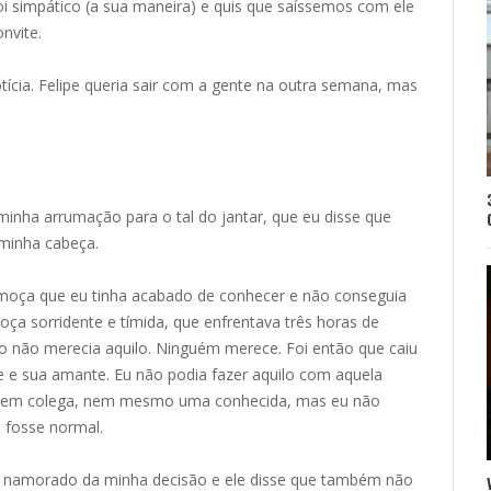
oi simpático (a sua maneira) e quis que saíssemos com ele
nvite.
cia. Felipe queria sair com a gente na outra semana, mas
inha arrumação para o tal do jantar, que eu disse que
 minha cabeça.
a moça que eu tinha acabado de conhecer e não conseguia
oça sorridente e tímida, que enfrentava três horas de
o não merecia aquilo. Ninguém merece. Foi então que caiu
ipe e sua amante. Eu não podia fazer aquilo com aquela
, nem colega, nem mesmo uma conhecida, mas eu não
o fosse normal.
u namorado da minha decisão e ele disse que também não