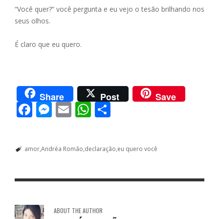
“Você quer?” você pergunta e eu vejo o tesão brilhando nos
seus olhos.
É claro que eu quero.
Share
Post
Save
F
M
E
W
S
ac
e
m
h
h
e
ss
ai
at
ar
amor
Andréa Romão
declaração
eu quero você
b
e
l
s
e
o
n
A
o
g
p
k
er
p
ABOUT THE AUTHOR