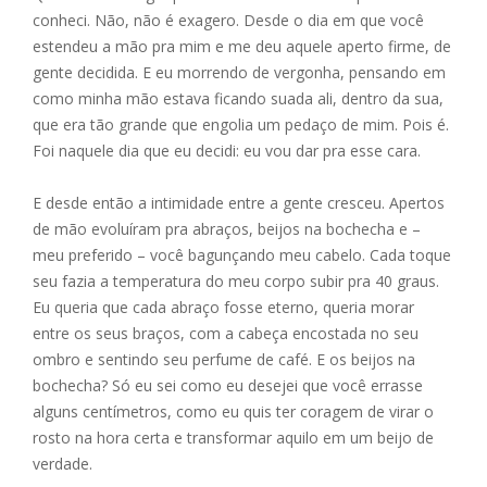
e
ss
ai
at
ar
conheci. Não, não é exagero. Desde o dia em que você
b
e
l
s
e
estendeu a mão pra mim e me deu aquele aperto firme, de
o
n
A
gente decidida. E eu morrendo de vergonha, pensando em
como minha mão estava ficando suada ali, dentro da sua,
o
g
p
que era tão grande que engolia um pedaço de mim. Pois é.
k
er
p
Foi naquele dia que eu decidi: eu vou dar pra esse cara.
E desde então a intimidade entre a gente cresceu. Apertos
de mão evoluíram pra abraços, beijos na bochecha e –
meu preferido – você bagunçando meu cabelo. Cada toque
seu fazia a temperatura do meu corpo subir pra 40 graus.
Eu queria que cada abraço fosse eterno, queria morar
entre os seus braços, com a cabeça encostada no seu
ombro e sentindo seu perfume de café. E os beijos na
bochecha? Só eu sei como eu desejei que você errasse
alguns centímetros, como eu quis ter coragem de virar o
rosto na hora certa e transformar aquilo em um beijo de
verdade.