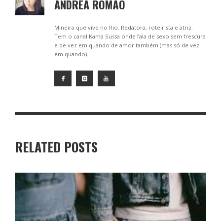
ANDRÉA ROMÃO
Mineira que vive no Rio. Redatora, roteirista e atriz.
Tem o canal Kama Sussa onde fala de sexo sem frescura
e de vez em quando de amor também (mas só de vez
em quando).
RELATED POSTS