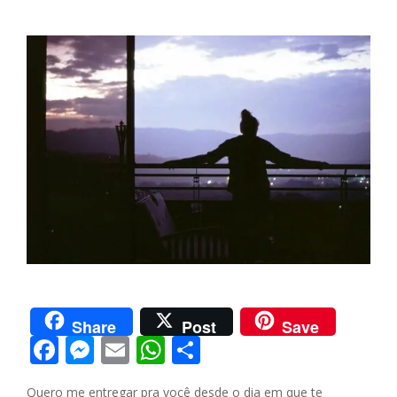
Share
Post
Save
F
M
E
W
S
ac
e
m
h
h
Quero me entregar pra você desde o dia em que te