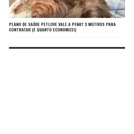
PLANO DE SAÚDE PETLOVE VALE A PENA? 3 MOTIVOS PARA
CONTRATAR (E QUANTO ECONOMIZEI)