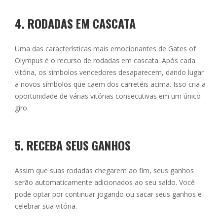
4. RODADAS EM CASCATA
Uma das características mais emocionantes de Gates of
Olympus é o recurso de rodadas em cascata. Após cada
vitória, os símbolos vencedores desaparecem, dando lugar
a novos símbolos que caem dos carretéis acima. Isso cria a
oportunidade de várias vitórias consecutivas em um único
giro.
5. RECEBA SEUS GANHOS
Assim que suas rodadas chegarem ao fim, seus ganhos
serão automaticamente adicionados ao seu saldo. Você
pode optar por continuar jogando ou sacar seus ganhos e
celebrar sua vitória.