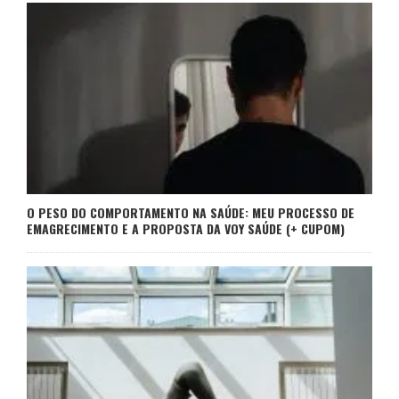
O PESO DO COMPORTAMENTO NA SAÚDE: MEU PROCESSO DE
EMAGRECIMENTO E A PROPOSTA DA VOY SAÚDE (+ CUPOM)