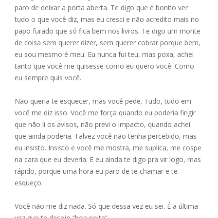
paro de deixar a porta aberta. Te digo que é bonito ver
tudo o que você diz, mas eu cresci e não acredito mais no
papo furado que só fica bem nos livros. Te digo um monte
de coisa sem querer dizer, sem querer cobrar porque bem,
eu sou mesmo é meu. Eu nunca fui teu, mas poxa, achei
tanto que você me quisesse como eu quero você. Como
eu sempre quis você.
Não queria te esquecer, mas você pede. Tudo, tudo em
você me diz isso. Você me força quando eu poderia fingir
que não li os avisos, não previ o impacto, quando achei
que ainda poderia. Talvez você não tenha percebido, mas
eu insisto. Insisto e você me mostra, me suplica, me cospe
na cara que eu deveria. E eu ainda te digo pra vir logo, mas
rápido, porque uma hora eu paro de te chamar e te
esqueço.
Você não me diz nada. Só que dessa vez eu sei. É a última
vez que te desejo “boa noite”.