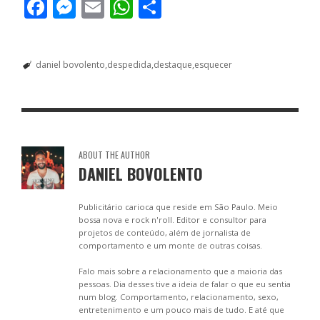
F
M
E
W
S
ac
e
m
h
h
e
ss
ai
at
ar
daniel bovolento
despedida
destaque
esquecer
b
e
l
s
e
o
n
A
o
g
p
k
er
p
ABOUT THE AUTHOR
DANIEL BOVOLENTO
Publicitário carioca que reside em São Paulo. Meio
bossa nova e rock n'roll. Editor e consultor para
projetos de conteúdo, além de jornalista de
comportamento e um monte de outras coisas.
Falo mais sobre a relacionamento que a maioria das
pessoas. Dia desses tive a ideia de falar o que eu sentia
num blog. Comportamento, relacionamento, sexo,
entretenimento e um pouco mais de tudo. E até que