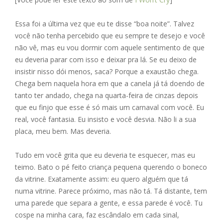
e
ss
ai
at
ar
b
e
l
s
e
Essa foi a última vez que eu te disse “boa noite”. Talvez
o
n
A
você não tenha percebido que eu sempre te desejo e você
não vê, mas eu vou dormir com aquele sentimento de que
o
g
p
eu deveria parar com isso e deixar pra lá. Se eu deixo de
k
er
p
insistir nisso dói menos, saca? Porque a exaustão chega.
Chega bem naquela hora em que a canela já tá doendo de
tanto ter andado, chega na quarta-feira de cinzas depois
que eu finjo que esse é só mais um carnaval com você. Eu
real, você fantasia. Eu insisto e você desvia. Não li a sua
placa, meu bem. Mas deveria.
Tudo em você grita que eu deveria te esquecer, mas eu
teimo. Bato o pé feito criança pequena querendo o boneco
da vitrine. Exatamente assim: eu quero alguém que tá
numa vitrine. Parece próximo, mas não tá. Tá distante, tem
uma parede que separa a gente, e essa parede é você. Tu
cospe na minha cara, faz escândalo em cada sinal,