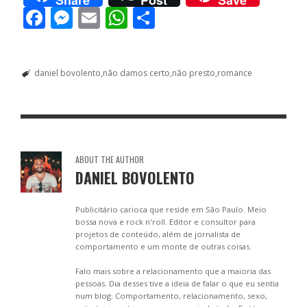
F
M
E
W
S
ac
e
m
h
h
e
ss
ai
at
ar
daniel bovolento
não damos certo
não presto
romance
b
e
l
s
e
o
n
A
o
g
p
k
er
p
ABOUT THE AUTHOR
DANIEL BOVOLENTO
Publicitário carioca que reside em São Paulo. Meio
bossa nova e rock n'roll. Editor e consultor para
projetos de conteúdo, além de jornalista de
comportamento e um monte de outras coisas.
Falo mais sobre a relacionamento que a maioria das
pessoas. Dia desses tive a ideia de falar o que eu sentia
num blog. Comportamento, relacionamento, sexo,