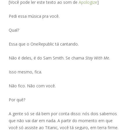
[Você pode ler este texto ao som de
Apologize
]
e
ss
ai
at
ar
b
e
l
s
e
Pedi essa música pra você.
o
n
A
Qual?
o
g
p
k
er
p
Essa que o OneRepublic tá cantando.
Não é deles, é do Sam Smith. Se chama
Stay With Me
.
Isso mesmo, fica.
Não fico. Não com você.
Por quê?
A gente só se dá bem por conta disso: nós dois sabemos
que não vai dar em nada. A partir do momento em que
você só assiste ao Titanic, você tá seguro, em terra firme.