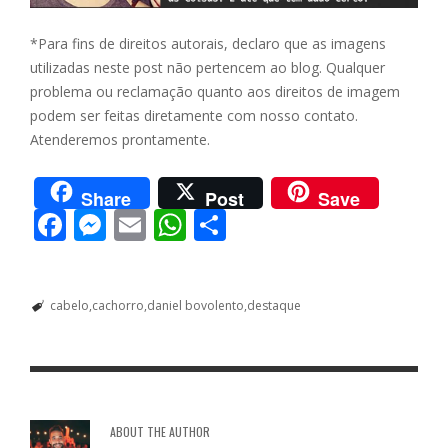
*Para fins de direitos autorais, declaro que as imagens
utilizadas neste post não pertencem ao blog. Qualquer
problema ou reclamação quanto aos direitos de imagem
podem ser feitas diretamente com nosso contato.
Atenderemos prontamente.
Share
Post
Save
F
M
E
W
S
ac
e
m
h
h
e
ss
ai
at
ar
cabelo
cachorro
daniel bovolento
destaque
b
e
l
s
e
o
n
A
o
g
p
k
er
p
ABOUT THE AUTHOR