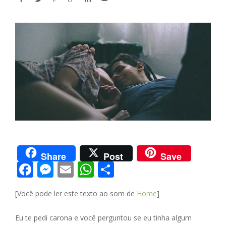
Share
Post
Save
F
M
E
W
S
ac
e
m
h
h
[Você pode ler este texto ao som de
Home
]
e
ss
ai
at
ar
b
e
l
s
e
Eu te pedi carona e você perguntou se eu tinha algum