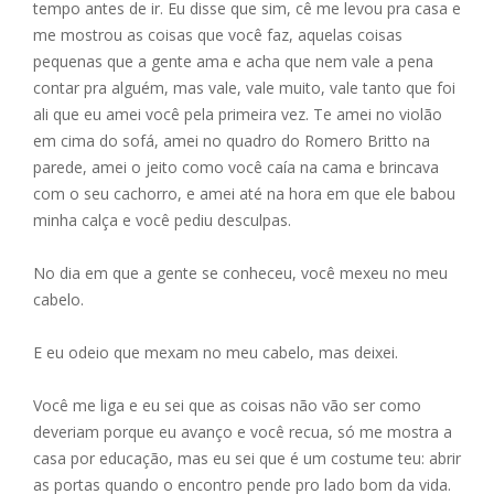
o
n
A
tempo antes de ir. Eu disse que sim, cê me levou pra casa e
me mostrou as coisas que você faz, aquelas coisas
o
g
p
pequenas que a gente ama e acha que nem vale a pena
k
er
p
contar pra alguém, mas vale, vale muito, vale tanto que foi
ali que eu amei você pela primeira vez. Te amei no violão
em cima do sofá, amei no quadro do Romero Britto na
parede, amei o jeito como você caía na cama e brincava
com o seu cachorro, e amei até na hora em que ele babou
minha calça e você pediu desculpas.
No dia em que a gente se conheceu, você mexeu no meu
cabelo.
E eu odeio que mexam no meu cabelo, mas deixei.
Você me liga e eu sei que as coisas não vão ser como
deveriam porque eu avanço e você recua, só me mostra a
casa por educação, mas eu sei que é um costume teu: abrir
as portas quando o encontro pende pro lado bom da vida.