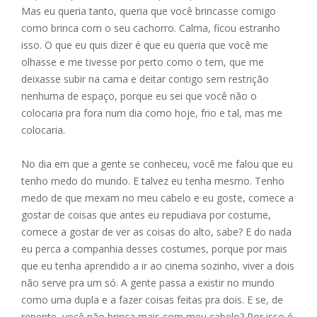
Mas eu queria tanto, queria que você brincasse comigo
como brinca com o seu cachorro. Calma, ficou estranho
isso. O que eu quis dizer é que eu queria que você me
olhasse e me tivesse por perto como o tem, que me
deixasse subir na cama e deitar contigo sem restrição
nenhuma de espaço, porque eu sei que você não o
colocaria pra fora num dia como hoje, frio e tal, mas me
colocaria.
No dia em que a gente se conheceu, você me falou que eu
tenho medo do mundo. E talvez eu tenha mesmo. Tenho
medo de que mexam no meu cabelo e eu goste, comece a
gostar de coisas que antes eu repudiava por costume,
comece a gostar de ver as coisas do alto, sabe? E do nada
eu perca a companhia desses costumes, porque por mais
que eu tenha aprendido a ir ao cinema sozinho, viver a dois
não serve pra um só. A gente passa a existir no mundo
como uma dupla e a fazer coisas feitas pra dois. E se, de
repente, você não brinca mais com meu cabelo? Por isso é