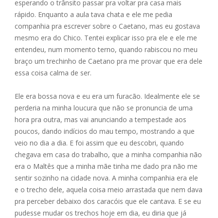
esperando o trânsito passar pra voltar pra casa mais
rápido. Enquanto a aula tava chata e ele me pedia
companhia pra escrever sobre o Caetano, mas eu gostava
mesmo era do Chico. Tentei explicar isso pra ele e ele me
entendeu, num momento terno, quando rabiscou no meu
braço um trechinho de Caetano pra me provar que era dele
essa coisa calma de ser.
Ele era bossa nova e eu era um furacão. Idealmente ele se
perderia na minha loucura que não se pronuncia de uma
hora pra outra, mas vai anunciando a tempestade aos
poucos, dando indícios do mau tempo, mostrando a que
veio no dia a dia. E foi assim que eu descobri, quando
chegava em casa do trabalho, que a minha companhia não
era o Maltês que a minha mãe tinha me dado pra não me
sentir sozinho na cidade nova. A minha companhia era ele
e o trecho dele, aquela coisa meio arrastada que nem dava
pra perceber debaixo dos caracóis que ele cantava. E se eu
pudesse mudar os trechos hoje em dia, eu diria que já