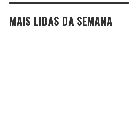
MAIS LIDAS DA SEMANA
O PESO DO COMPORTAMENTO NA SAÚDE: MEU PROCESSO DE
EMAGRECIMENTO E A PROPOSTA DA VOY SAÚDE (+ CUPOM)