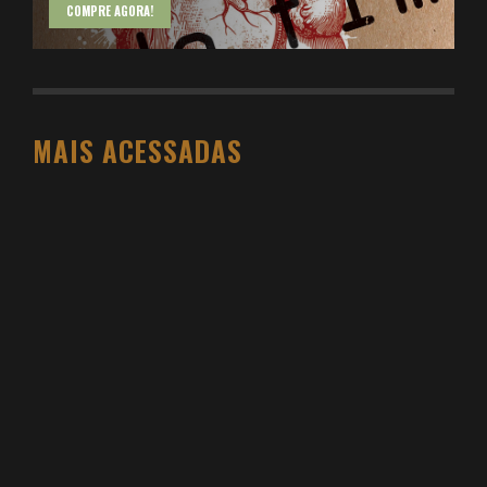
COMPRE AGORA!
MAIS ACESSADAS
O PESO DO COMPORTAMENTO NA SAÚDE: MEU
PROCESSO DE EMAGRECIMENTO E A PROPOSTA
DA VOY SAÚDE (+ CUPOM)
DANIEL BOVOLENTO
3 SEMANAS AGO
3 ATIVIDADES FÍSICAS VICIANTES PARA QUEM NÃO
GOSTA ACADEMIA (E QUER VER RESULTADO)
DANIEL BOVOLENTO
4 MESES AGO