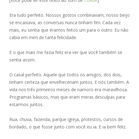
[Você pode ler este texto ao som de
Collide
]
e
ss
ai
at
ar
b
e
l
s
e
Era tudo perfeito. Nossos gostos combinavam, nosso beijo
o
n
A
se encaixava, as conversas nunca tinham fim. Cada vez
mais, eu sentia que éramos feitos um para o outro. Eu não
o
g
p
cabia em mim de tanta felicidade.
k
er
p
E o que mais me fazia feliz era ver que você também se
sentia assim.
O casal perfeito. Aquele que todos os amigos, dos dois,
tinham certeza que envelheceriam juntos. E nós também. A
vida nos três primeiros meses de namoro era maravilhosa.
Programas básicos, mas que eram meras desculpas para
estarmos juntos.
Rua, chuva, fazenda, parque igreja, protestos, cursos de
bordado, o que fosse junto com você eu ia. E ia bem feliz.