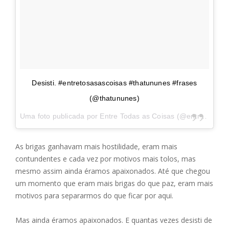
Desisti. #entretosasascoisas #thatununes #frases
(@thatununes)
Uma foto publicada por Entre Todas as Coisas (@entretodasascoisas) em
As brigas ganhavam mais hostilidade, eram mais
contundentes e cada vez por motivos mais tolos, mas
mesmo assim ainda éramos apaixonados. Até que chegou
um momento que eram mais brigas do que paz, eram mais
motivos para separarmos do que ficar por aqui.
Mas ainda éramos apaixonados. E quantas vezes desisti de