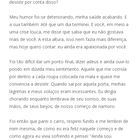
desistir por conta disso?
Meu humor foi-se deteriorando, minha saúde acabando. E
a sua também. Até que um dia terminei. E você, em meio a
uma crise louca, me disse que sabia que eu não gostava
mais de você. A esta altura, isso nem fazia mais diferença,
mas hoje quero contar: eu ainda era apaixonada por você.
Foi tão difícil dar um ponto final, dizer adeus e ainda ouvi-lo
pondo em dúvida meu sentimento. Aquele que me corroía
por dentro a cada roupa colocada na mala e quase me
convencia a desistir. Quando saí por aquela porta, minhas
lágrimas e meus soluços eram incessantes. Eu dirigia
chorando enquanto lembrava de seu sorriso, de suas
mãos, de seus beijos, de nosso começo de namoro.
Foi então que parei o carro, respirei fundo e me lembrei de
mim mesma, de como eu era feliz naquele começo e de
como agora eu vivia sofrendo e pensei: “Ainda sou