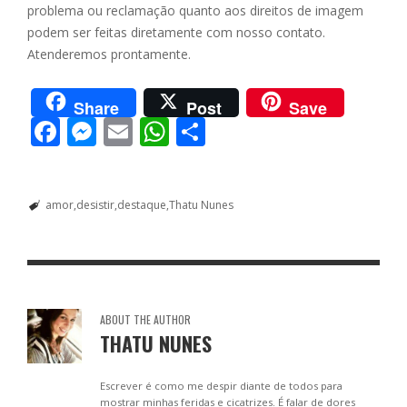
problema ou reclamação quanto aos direitos de imagem
podem ser feitas diretamente com nosso contato.
Atenderemos prontamente.
Share
Post
Save
F
M
E
W
S
ac
e
m
h
h
e
ss
ai
at
ar
amor
desistir
destaque
Thatu Nunes
b
e
l
s
e
o
n
A
o
g
p
k
er
p
ABOUT THE AUTHOR
THATU NUNES
Escrever é como me despir diante de todos para
mostrar minhas feridas e cicatrizes. É falar de dores