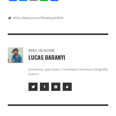
ac
e
m
h
h
e
ss
ai
at
ar
amor
dança
Lucas Baranyi
pedido
b
e
l
s
e
o
n
A
o
g
p
k
er
p
ABOUT THE AUTHOR
LUCAS BARANYI
Jornalismo, jazz, blues, Corinthians, literatura, fotografia,
boteco.