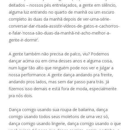
deitados – nossos pés entrelaçados, a gente em silêncio,
alguma luz entrando no quarto de manhã ou um escuro
completo às duas da manhã depois de ver-uma-série-
conversar-dar-risada-assistir-vídeos-de-gatos-e-cachorros-
e-falar-‘nossa-são-duas-da-manhã-né-acho-melhor-a-
gente-ir-dormir’.
A gente também não precisa de palco, viu? Podemos
dançar acima ou em cima desses anos e alguma coisa,
num lugar tão alto que ninguém pode nos ver e julgar a
nossa performance. A gente dança andando pra frente,
andando pros lados, mas sem dar passo para trás. Já
fizemos isso demais e está fora de moda, especialmente
pra nós dois.
Dança comigo usando sua roupa de bailarina, dança
comigo usando todos seus moletons de uma vez só,
dança comigo usando lingerie, dança comigo usando o que