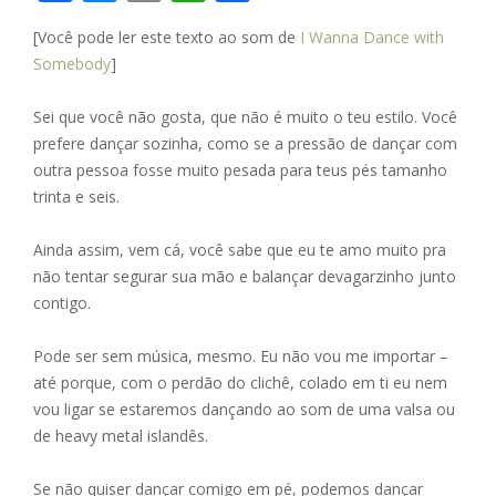
ac
e
m
h
h
[Você pode ler este texto ao som de
I Wanna Dance with
e
ss
ai
at
ar
Somebody
]
b
e
l
s
e
o
n
A
Sei que você não gosta, que não é muito o teu estilo. Você
prefere dançar sozinha, como se a pressão de dançar com
o
g
p
outra pessoa fosse muito pesada para teus pés tamanho
k
er
p
trinta e seis.
Ainda assim, vem cá, você sabe que eu te amo muito pra
não tentar segurar sua mão e balançar devagarzinho junto
contigo.
Pode ser sem música, mesmo. Eu não vou me importar –
até porque, com o perdão do clichê, colado em ti eu nem
vou ligar se estaremos dançando ao som de uma valsa ou
de heavy metal islandês.
Se não quiser dançar comigo em pé, podemos dançar