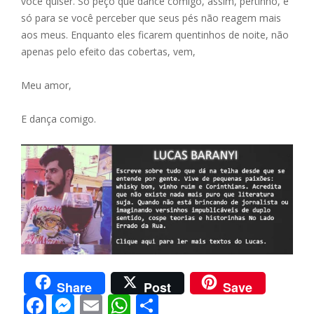
você quiser. Só peço que dance comigo, assim, pertinho, e
só para se você perceber que seus pés não reagem mais
aos meus. Enquanto eles ficarem quentinhos de noite, não
apenas pelo efeito das cobertas, vem,
Meu amor,
E dança comigo.
Share
Post
Save
F
M
E
W
S