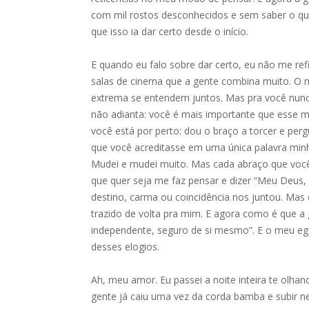
com mil rostos desconhecidos e sem saber o qu
que isso ia dar certo desde o início.
E quando eu falo sobre dar certo, eu não me ref
salas de cinema que a gente combina muito. O
extrema se entendem juntos. Mas pra você nunc
não adianta: você é mais importante que esse 
você está por perto: dou o braço a torcer e perg
que você acreditasse em uma única palavra minh
Mudei e mudei muito. Mas cada abraço que voc
que quer seja me faz pensar e dizer “Meu Deus, 
destino, carma ou coincidência nos juntou. Mas 
trazido de volta pra mim. E agora como é que a
independente, seguro de si mesmo”. E o meu eg
desses elogios.
Ah, meu amor. Eu passei a noite inteira te olh
gente já caiu uma vez da corda bamba e subir ne