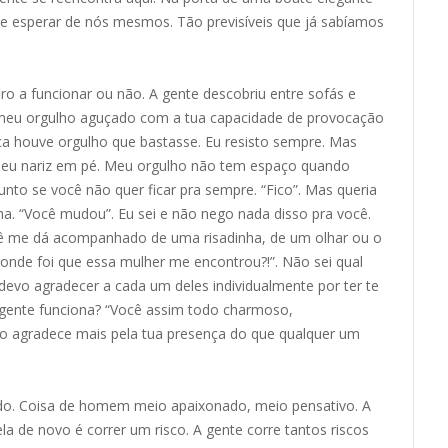
e esperar de nós mesmos. Tão previsíveis que já sabíamos
iro a funcionar ou não. A gente descobriu entre sofás e
 meu orgulho aguçado com a tua capacidade de provocação
a houve orgulho que bastasse. Eu resisto sempre. Mas
meu nariz em pé. Meu orgulho não tem espaço quando
unto se você não quer ficar pra sempre. “Fico”. Mas queria
a. “Você mudou”. Eu sei e não nego nada disso pra você.
ê me dá acompanhado de uma risadinha, de um olhar ou o
onde foi que essa mulher me encontrou?!”. Não sei qual
devo agradecer a cada um deles individualmente por ter te
 gente funciona? “Você assim todo charmoso,
o agradece mais pela tua presença do que qualquer um
ando. Coisa de homem meio apaixonado, meio pensativo. A
la de novo é correr um risco. A gente corre tantos riscos