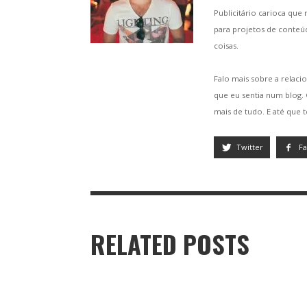
Publicitário carioca que
para projetos de conteú
coisas.
Falo mais sobre a relacio
que eu sentia num blog
mais de tudo. E até que 
Twitter
F
RELATED POSTS