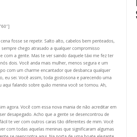
”60″]
ena fosse se repetir. Salto alto, cabelos bem penteados,
 sempre chego atrasado a qualquer compromisso
te com a gente. Mas te ver saindo daquele táxi me fez ter
nós dois. Você anda mais mulher, menos segura e um
mpo com um charme encantador que desbanca qualquer
so, eu sei. Você assim, toda gostosona e parecendo uma
u aqui falando sobre quão menina você se tornou. Ah,
sim agora. Você com essa nova mania de não acreditar em
ser desapegado. Acho que a gente se desencontrou de
fácil te ver com outros caras tão diferentes de mim. Você
ver com todas aquelas meninas que significaram algumas
ente se reencontra aqui. Na porta de uma boate elegante