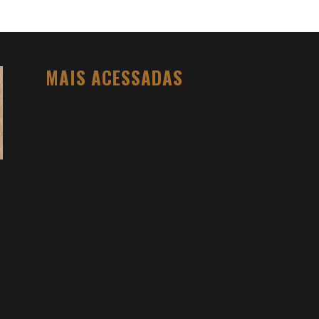
AGORA NÃO ADIANTA MAIS ME PROCURAR
MAIS ACESSADAS
O PESO DO COMPORTAMENTO NA
SAÚDE: MEU PROCESSO DE
EMAGRECIMENTO E A PROPOSTA DA
VOY SAÚDE (+ CUPOM)
DANIEL BOVOLENTO
3 SEMANAS AGO
3 ATIVIDADES FÍSICAS VICIANTES PARA
QUEM NÃO GOSTA ACADEMIA (E QUER
VER RESULTADO)
DANIEL BOVOLENTO
4 MESES AGO