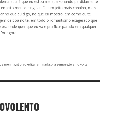
oblema aqui é que eu estou me apaixonando perdidamente
um jeito menos singular. De um jeito mais canalha, mais
itar no que eu digo, no que eu mostro, em como eu te
gem de boa noite, em todo o romantismo exagerado que
 pra onde quer que eu vá e pra ficar parado em qualquer
for agora.
de
menina
não acreditar em nada
pra sempre
te amo
voltar
BOVOLENTO