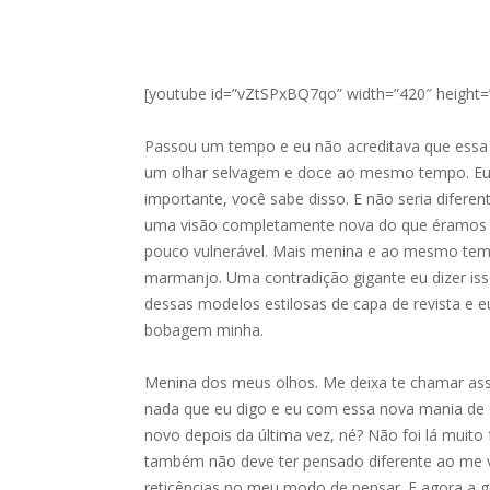
[youtube id=”vZtSPxBQ7qo” width=”420″ height=
Passou um tempo e eu não acreditava que essa c
um olhar selvagem e doce ao mesmo tempo. Eu
importante, você sabe disso. E não seria diferen
uma visão completamente nova do que éramos 
pouco vulnerável. Mais menina e ao mesmo te
marmanjo. Uma contradição gigante eu dizer is
dessas modelos estilosas de capa de revista e e
bobagem minha.
Menina dos meus olhos. Me deixa te chamar as
nada que eu digo e eu com essa nova mania de 
novo depois da última vez, né? Não foi lá muito 
também não deve ter pensado diferente ao me 
reticências no meu modo de pensar. E agora a g