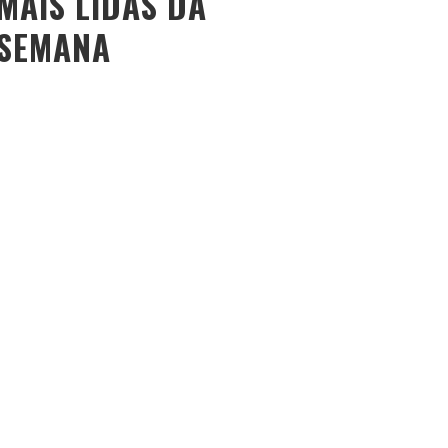
MAIS LIDAS DA
SEMANA
O PESO DO COMPORTAMENTO NA SAÚDE: MEU
PROCESSO DE EMAGRECIMENTO E A PROPOSTA DA
VOY SAÚDE (+ CUPOM)