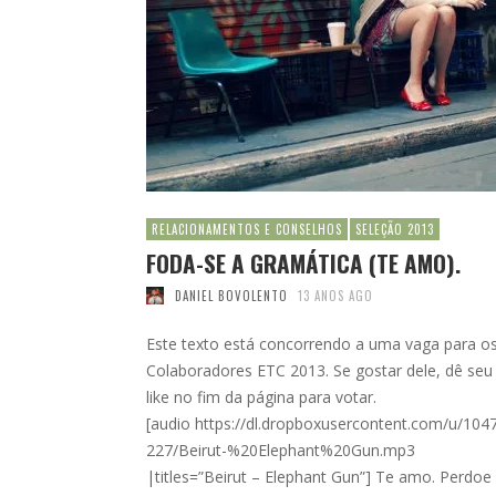
RELACIONAMENTOS E CONSELHOS
SELEÇÃO 2013
FODA-SE A GRAMÁTICA (TE AMO).
DANIEL BOVOLENTO
13 ANOS AGO
Este texto está concorrendo a uma vaga para o
Colaboradores ETC 2013. Se gostar dele, dê seu
like no fim da página para votar.
[audio https://dl.dropboxusercontent.com/u/104
227/Beirut-%20Elephant%20Gun.mp3
|titles=”Beirut – Elephant Gun”] Te amo. Perdoe