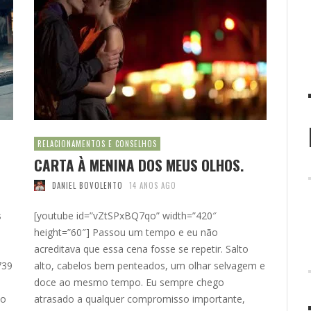
RELACIONAMENTOS E CONSELHOS
CARTA À MENINA DOS MEUS OLHOS.
DANIEL BOVOLENTO
14 ANOS AGO
s
[youtube id=”vZtSPxBQ7qo” width=”420″
height=”60″] Passou um tempo e eu não
acreditava que essa cena fosse se repetir. Salto
739
alto, cabelos bem penteados, um olhar selvagem e
doce ao mesmo tempo. Eu sempre chego
 o
atrasado a qualquer compromisso importante,