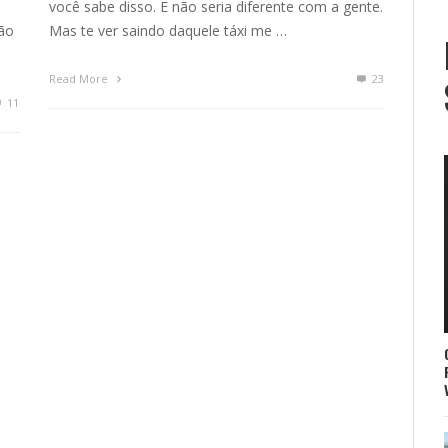
você sabe disso. E não seria diferente com a gente.
não
Mas te ver saindo daquele táxi me …
Read More
23
11