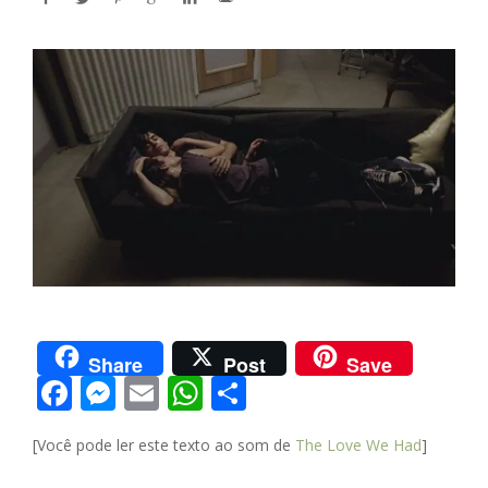
Share
Post
Save
F
M
E
W
S
ac
e
m
h
h
[Você pode ler este texto ao som de
The Love We Had
]
e
ss
ai
at
ar