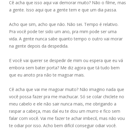
b
e
l
s
e
Cê acha que isso aqui vai demorar muito? Não o filme, mas
o
n
A
a gente. Isso aqui que a gente tem e que um dia passa.
o
g
p
Acho que sim, acho que não. Não sei. Tempo é relativo.
k
er
p
Pra você pode ter sido um ano, pra mim pode ser uma
vida. A gente nunca sabe quanto tempo o outro vai morar
na gente depois da despedida.
E você vai querer se despedir de mim ou espera que eu vá
embora sem bater porta? Me diz agora que tá tudo bem
que eu anoto pra não te magoar mais.
Cê acha que vai me magoar muito? Não imagino nada que
você possa fazer pra me machucar. Só se colar chiclete no
meu cabelo e ele não sair nunca mais, me obrigando a
raspar a cabeça, mas daí eu te dou um murro e fico sem
falar com você. Vai me fazer te achar imbecil, mas não vou
te odiar por isso. Acho bem difícil conseguir odiar você.