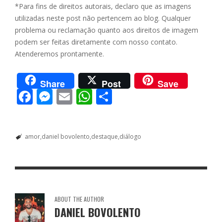
*Para fins de direitos autorais, declaro que as imagens
utilizadas neste post não pertencem ao blog. Qualquer
problema ou reclamação quanto aos direitos de imagem
podem ser feitas diretamente com nosso contato.
Atenderemos prontamente.
Share
Post
Save
F
M
E
W
S
ac
e
m
h
h
e
ss
ai
at
ar
amor
daniel bovolento
destaque
diálogo
b
e
l
s
e
o
n
A
o
g
p
k
er
p
ABOUT THE AUTHOR
DANIEL BOVOLENTO