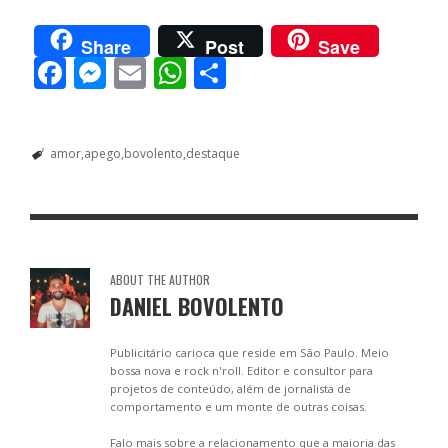
Share
Post
Save
F
M
E
W
S
ac
e
m
h
h
e
ss
ai
at
ar
amor
apego
bovolento
destaque
b
e
l
s
e
o
n
A
o
g
p
k
er
p
ABOUT THE AUTHOR
DANIEL BOVOLENTO
Publicitário carioca que reside em São Paulo. Meio
bossa nova e rock n'roll. Editor e consultor para
projetos de conteúdo, além de jornalista de
comportamento e um monte de outras coisas.
Falo mais sobre a relacionamento que a maioria das