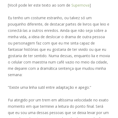
ac
e
m
h
h
[Você pode ler este texto ao som de
Supernova
]
e
ss
ai
at
ar
b
e
l
s
e
Eu tenho um costume estranho, ou talvez só um
o
n
A
pouquinho diferente, de destacar partes de livros que leio e
conectá-las a outros enredos. Ainda que não seja sobre a
o
g
p
minha vida, a ideia de deslocar o drama de outra pessoa
k
er
p
ou personagem faz com que eu me sinta capaz de
fantasiar histórias que eu gostaria de ter vivido ou que eu
gostaria de ter sentido. Numa dessas, enquanto lia e movia
o celular com maestria num café vazio no meio da cidade,
me deparei com a dramática sentença que mudou minha
semana:
“Existe uma linha sutil entre adaptação e apego.”
Fui atingido por um trem em altíssima velocidade no exato
momento em que terminei a leitura do ponto final. Será
que eu sou uma dessas pessoas que se deixa levar por um