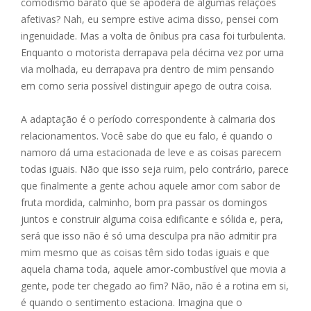
comodismo barato que se apodera de algumas relações
afetivas? Nah, eu sempre estive acima disso, pensei com
ingenuidade. Mas a volta de ônibus pra casa foi turbulenta.
Enquanto o motorista derrapava pela décima vez por uma
via molhada, eu derrapava pra dentro de mim pensando
em como seria possível distinguir apego de outra coisa.
A adaptação é o período correspondente à calmaria dos
relacionamentos. Você sabe do que eu falo, é quando o
namoro dá uma estacionada de leve e as coisas parecem
todas iguais. Não que isso seja ruim, pelo contrário, parece
que finalmente a gente achou aquele amor com sabor de
fruta mordida, calminho, bom pra passar os domingos
juntos e construir alguma coisa edificante e sólida e, pera,
será que isso não é só uma desculpa pra não admitir pra
mim mesmo que as coisas têm sido todas iguais e que
aquela chama toda, aquele amor-combustível que movia a
gente, pode ter chegado ao fim? Não, não é a rotina em si,
é quando o sentimento estaciona. Imagina que o