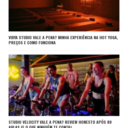
VIDYA STUDIO VALE A PENA? MINHA EXPERIÊNCIA NA HOT YOGA,
PREÇOS E COMO FUNCIONA
STUDIO VELOCITY VALE A PENA? REVIEW HONESTO APÓS 80
AULAS (E O QUE NINGUÉM TE CONTA)