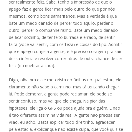
ser realmente feliz. Sabe, tenho a impressão de que o
apego faz a gente ficar mais pelo outro do que por nós
mesmos, como bons samaritanos. Mas a verdade é que
bate um medo danado de perder tudo aquilo, perder o
outro, perder o companheirismo. Bate um medo danado
de ficar sozinho, de ter feito burrada e errado, de sentir
falta (você vai sentir, com certeza) e coisas do tipo. Admitir
que é apego congela a gente, e é preciso coragem pra sair
dessa inércia e resolver correr atrás de outra chance de ser
feliz (ou quebrar a cara).
Digo, olha pra esse motorista do ônibus no qual estou, ele
claramente não sabe o caminho, mas tá tentando chegar
lá. Pode demorar, a gente pode reclamar, ele pode se
sentir confuso, mas vai que ele chega. Na pior das
hipóteses, ele liga o GPS ou pede ajuda pra alguém. E não
é tão diferente assim na vida real. A gente não precisa ser
vilão, eu acho. Basta explicar tudo direitinho, agradecer
pela estadia, explicar que não existe culpa, que você quis se