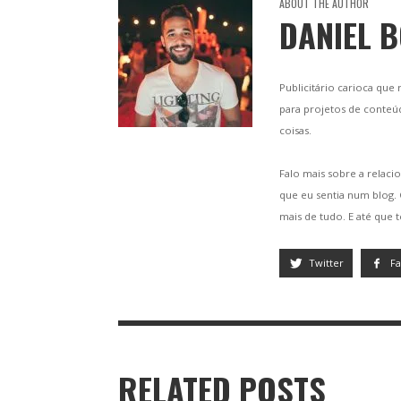
ABOUT THE AUTHOR
DANIEL 
Publicitário carioca que
para projetos de conteú
coisas.
Falo mais sobre a relacio
que eu sentia num blog
mais de tudo. E até que 
Twitter
F
RELATED POSTS