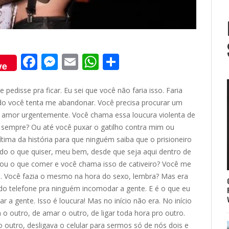
F
M
E
W
S
ve
ac
e
m
h
h
e
ss
ai
at
ar
pedisse pra ficar. Eu sei que você não faria isso. Faria
do você tenta me abandonar. Você precisa procurar um
b
e
l
s
e
 amor urgentemente. Você chama essa loucura violenta de
o
n
A
 sempre? Ou até você puxar o gatilho contra mim ou
o
g
p
ima da história para que ninguém saiba que o prisioneiro
udo o que quiser, meu bem, desde que seja aqui dentro de
k
er
p
dou o que comer e você chama isso de cativeiro? Você me
m. Você fazia o mesmo na hora do sexo, lembra? Mas era
a do telefone pra ninguém incomodar a gente. E é o que eu
 a gente. Isso é loucura! Mas no início não era. No início
 o outro, de amar o outro, de ligar toda hora pro outro.
 outro, desligava o celular para sermos só de nós dois e