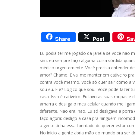
Share
Post
Sa
Eu podia ter me jogado da janela se você não me 
sim, eu sempre faço alguma coisa sórdida quan
médico urgentemente. Você precisa entender de
amor? Chamo. E vai me manter em cativeiro pra
contra você mesmo. Você só quer sair como a vít
sou eu. E é? Lógico que sou. Você pode fazer t
casa. Isso é cativeiro.
Eu lavo as suas roupas e 
amarra e desliga o meu celular quando me liga
diferente. Não era, não. Eu só desligava a porr
faço agora: desligo a casa pra ninguém incomodar
a gente tinha essa liberdade de querer estar com
No início a gente abria mão do mundo pra ser do