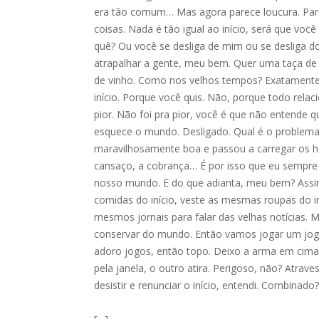
era tão comum… Mas agora parece loucura. Par
coisas. Nada é tão igual ao início, será que voc
quê? Ou você se desliga de mim ou se desliga d
atrapalhar a gente, meu bem. Quer uma taça de
de vinho. Como nos velhos tempos? Exatamente.
início. Porque você quis. Não, porque todo relac
pior. Não foi pra pior, você é que não entende qu
esquece o mundo. Desligado. Qual é o problema 
maravilhosamente boa e passou a carregar os ho
cansaço, a cobrança… É por isso que eu sempre t
nosso mundo. E do que adianta, meu bem? Assi
comidas do início, veste as mesmas roupas do in
mesmos jornais para falar das velhas notícias. M
conservar do mundo. Então vamos jogar um jogo
adoro jogos, então topo. Deixo a arma em cima 
pela janela, o outro atira. Perigoso, não? Atraves
desistir e renunciar o início, entendi. Combinad