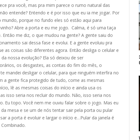
ece pra você, mas pra mim parece o rumo natural das
ê não entende? Entendo e é por isso que eu ia me jogar. Por
o mundo, porque no fundo eles só estão aqui para
 vinho? Abre a porta e eu me jogo. Calma, é só uma taça
 Então me diz, o que mudou na gente? A gente saiu do
ionamento sai dessa fase e evolui. E a gente evoluiu pra
e as coisas são diferentes agora. Então desliga o celular e
da nossa evolução? Ela só deixou de ser
rários, os desgastes, as contas do fim do mês, o
e mandei desligar o celular, para que ninguém interfira no
m a gente fica protegido de tudo, come as mesmas
ício, lê as mesmas coisas do início e ainda usa os
as isso seria nos recluir do mundo. Não, isso seria nos
. Eu topo. Você nem me ouviu falar sobre o jogo. Mas eu
da mesa e se um de nós tentar sair pela porta ou pular
sar a porta é evoluir e largar o início e…Pular da janela é
o? Combinado.