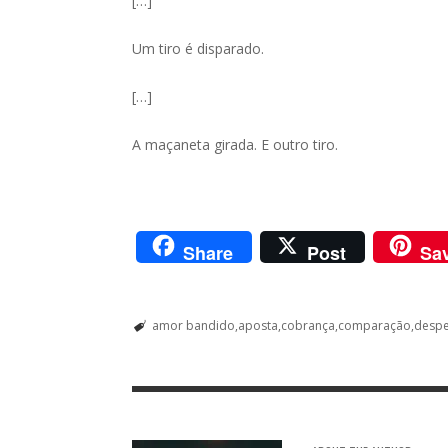
[…]
Um tiro é disparado.
[…]
A maçaneta girada. E outro tiro.
Share
Post
Sa
amor bandido
aposta
cobrança
comparação
desp