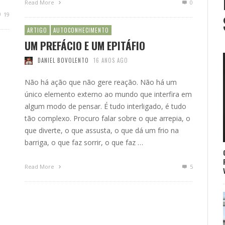
Read More
0
19
ARTIGO
AUTOCONHECIMENTO
UM PREFÁCIO E UM EPITÁFIO
DANIEL BOVOLENTO
16 ANOS AGO
Não há ação que não gere reação. Não há um
único elemento externo ao mundo que interfira em
algum modo de pensar. É tudo interligado, é tudo
tão complexo. Procuro falar sobre o que arrepia, o
que diverte, o que assusta, o que dá um frio na
barriga, o que faz sorrir, o que faz …
Read More
5