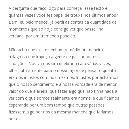
ac
e
m
h
h
A pergunta que faço logo para começar esse texto é:
e
ss
ai
at
ar
quantas vezes você fez papel de trouxa nos últimos anos?
b
e
l
s
e
Bem, eu pelo menos, já perdi as contas da quantidade de
o
n
A
momentos que só hoje consigo ver que passei, na
verdade, por um tremendo papelão.
o
g
p
k
er
p
Não acho que existe nenhum remédio ou maneira
milagrosa que impeça a gente de passar por essas
situações. Nós vamos sim quebrar a cara várias vezes,
olhar futuramente para o nosso agora e pensar o quanto
éramos injustos com nós mesmos. Injustos por acharmos
que o nosso sentimento e a nossa vontade era de menor
valor do que a alheia, que fazer algo que não tinha nada a
ver com o que somos realmente era normal e que ficamos
esperando por um bom tempo que outras pessoas
fizessem algo por nós da mesma maneira que faríamos
por ela.