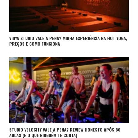
VIDYA STUDIO VALE A PENA? MINHA EXPERIÊNCIA NA HOT YOGA,
PREÇOS E COMO FUNCIONA
STUDIO VELOCITY VALE A PENA? REVIEW HONESTO APÓS 80
AULAS (E O QUE NINGUÉM TE CONTA)