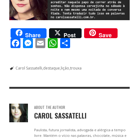
Share
Post
Save
F
M
E
W
S
ac
e
m
h
h
e
ss
ai
at
ar
Carol Sassatelli
destaque
lição
trouxa
b
e
l
s
e
o
n
A
o
g
p
k
er
p
ABOUT THE AUTHOR
CAROL SASSATELLI
Paulista, futura jornalista, advogada e alérgica a tempo
livre. Mantém o vício nas palavras, chocolate, música e