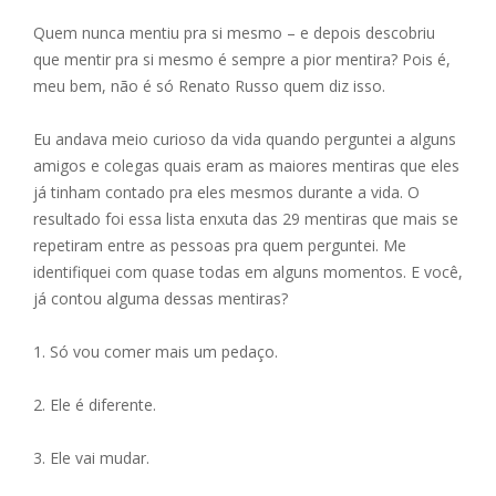
ac
e
m
h
h
Quem nunca mentiu pra si mesmo – e depois descobriu
e
ss
ai
at
ar
que mentir pra si mesmo é sempre a pior mentira? Pois é,
b
e
l
s
e
meu bem, não é só Renato Russo quem diz isso.
o
n
A
Eu andava meio curioso da vida quando perguntei a alguns
o
g
p
amigos e colegas quais eram as maiores mentiras que eles
k
er
p
já tinham contado pra eles mesmos durante a vida. O
resultado foi essa lista enxuta das 29 mentiras que mais se
repetiram entre as pessoas pra quem perguntei. Me
identifiquei com quase todas em alguns momentos. E você,
já contou alguma dessas mentiras?
1. Só vou comer mais um pedaço.
2. Ele é diferente.
3. Ele vai mudar.