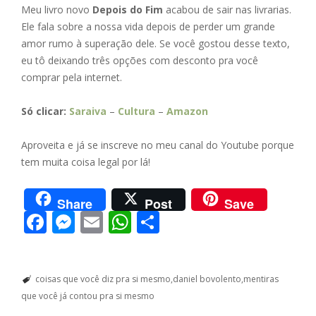
Meu livro novo
Depois do Fim
acabou de sair nas livrarias.
Ele fala sobre a nossa vida depois de perder um grande
amor rumo à superação dele. Se você gostou desse texto,
eu tô deixando três opções com desconto pra você
comprar pela internet.
Só clicar:
Saraiva
–
Cultura
–
Amazon
Aproveita e já se inscreve no meu canal do Youtube porque
tem muita coisa legal por lá!
Share
Post
Save
F
M
E
W
S
ac
e
m
h
h
e
ss
ai
at
ar
coisas que você diz pra si mesmo
daniel bovolento
mentiras
b
e
l
s
e
que você já contou pra si mesmo
o
n
A