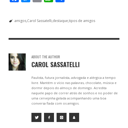
ac
e
m
h
h
e
ss
ai
at
ar
amigos
Carol Sassatelli
destaque
tipos de amigos
b
e
l
s
e
o
n
A
o
g
p
k
er
p
ABOUT THE AUTHOR
CAROL SASSATELLI
Paulista, futura jornalista, advogada e alérgica a tempo
livre. Mantém o vício nas palavras, chocolate, música e
dormir depois do almoço de domingo. Acredita
naquele papo de correr atrás de sonhos e no poder de
uma cervejinha gelada acompanhando uma boa
conversa fiada com os amigos.