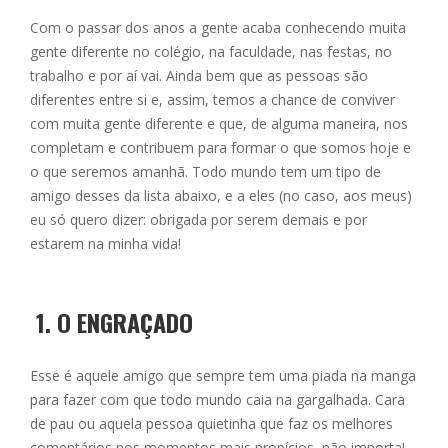
ac
e
m
h
h
Com o passar dos anos a gente acaba conhecendo muita
e
ss
ai
at
ar
gente diferente no colégio, na faculdade, nas festas, no
b
e
l
s
e
trabalho e por aí vai. Ainda bem que as pessoas são
o
n
A
diferentes entre si e, assim, temos a chance de conviver
com muita gente diferente e que, de alguma maneira, nos
o
g
p
completam e contribuem para formar o que somos hoje e
k
er
p
o que seremos amanhã. Todo mundo tem um tipo de
amigo desses da lista abaixo, e a eles (no caso, aos meus)
eu só quero dizer: obrigada por serem demais e por
estarem na minha vida!
1.
O ENGRAÇADO
Esse é aquele amigo que sempre tem uma piada na manga
para fazer com que todo mundo caia na gargalhada. Cara
de pau ou aquela pessoa quietinha que faz os melhores
comentários nos momentos mais propícios, não importa!