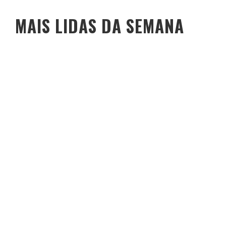
MAIS LIDAS DA SEMANA
O PESO DO COMPORTAMENTO NA SAÚDE: MEU PROCESSO DE
EMAGRECIMENTO E A PROPOSTA DA VOY SAÚDE (+ CUPOM)