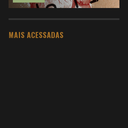
MAIS ACESSADAS
O PESO DO COMPORTAMENTO NA SAÚDE: MEU
PROCESSO DE EMAGRECIMENTO E A PROPOSTA
DA VOY SAÚDE (+ CUPOM)
DANIEL BOVOLENTO
3 SEMANAS AGO
3 ATIVIDADES FÍSICAS VICIANTES PARA QUEM NÃO
GOSTA ACADEMIA (E QUER VER RESULTADO)
DANIEL BOVOLENTO
4 MESES AGO
VIDYA STUDIO VALE A PENA? MINHA EXPERIÊNCIA