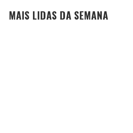
MAIS LIDAS DA SEMANA
O PESO DO COMPORTAMENTO NA SAÚDE: MEU PROCESSO DE
EMAGRECIMENTO E A PROPOSTA DA VOY SAÚDE (+ CUPOM)