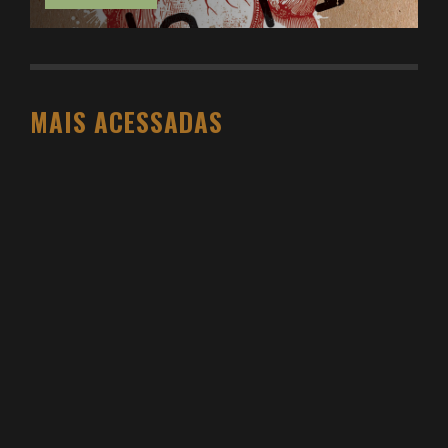
MAIS ACESSADAS
O PESO DO COMPORTAMENTO NA SAÚDE: MEU
PROCESSO DE EMAGRECIMENTO E A PROPOSTA
DA VOY SAÚDE (+ CUPOM)
DANIEL BOVOLENTO
3 SEMANAS AGO
3 ATIVIDADES FÍSICAS VICIANTES PARA QUEM NÃO
GOSTA ACADEMIA (E QUER VER RESULTADO)
DANIEL BOVOLENTO
3 MESES AGO
VIDYA STUDIO VALE A PENA? MINHA EXPERIÊNCIA