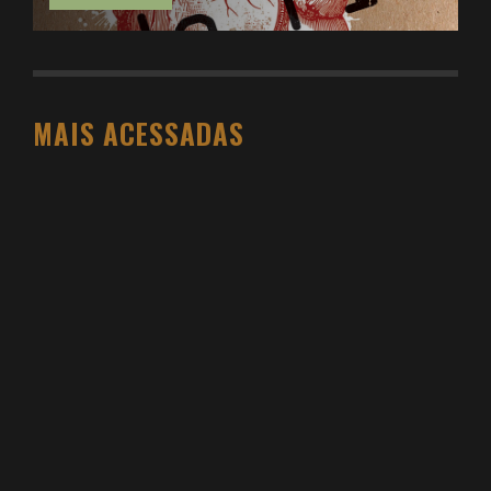
MAIS ACESSADAS
O PESO DO COMPORTAMENTO NA SAÚDE: MEU
PROCESSO DE EMAGRECIMENTO E A PROPOSTA
DA VOY SAÚDE (+ CUPOM)
DANIEL BOVOLENTO
3 SEMANAS AGO
3 ATIVIDADES FÍSICAS VICIANTES PARA QUEM NÃO
GOSTA ACADEMIA (E QUER VER RESULTADO)
DANIEL BOVOLENTO
4 MESES AGO
VIDYA STUDIO VALE A PENA? MINHA EXPERIÊNCIA