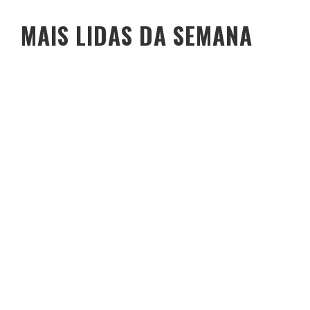
MAIS LIDAS DA SEMANA
O PESO DO COMPORTAMENTO NA SAÚDE: MEU PROCESSO DE
EMAGRECIMENTO E A PROPOSTA DA VOY SAÚDE (+ CUPOM)