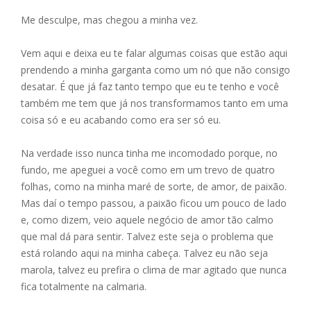
ac
e
m
h
h
Me desculpe, mas chegou a minha vez.
e
ss
ai
at
ar
b
e
l
s
e
Vem aqui e deixa eu te falar algumas coisas que estão aqui
o
n
A
prendendo a minha garganta como um nó que não consigo
desatar. É que já faz tanto tempo que eu te tenho e você
o
g
p
também me tem que já nos transformamos tanto em uma
k
er
p
coisa só e eu acabando como era ser só eu.
Na verdade isso nunca tinha me incomodado porque, no
fundo, me apeguei a você como em um trevo de quatro
folhas, como na minha maré de sorte, de amor, de paixão.
Mas daí o tempo passou, a paixão ficou um pouco de lado
e, como dizem, veio aquele negócio de amor tão calmo
que mal dá para sentir. Talvez este seja o problema que
está rolando aqui na minha cabeça. Talvez eu não seja
marola, talvez eu prefira o clima de mar agitado que nunca
fica totalmente na calmaria.