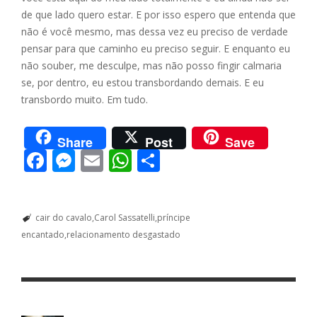
de que lado quero estar. E por isso espero que entenda que
não é você mesmo, mas dessa vez eu preciso de verdade
pensar para que caminho eu preciso seguir. E enquanto eu
não souber, me desculpe, mas não posso fingir calmaria
se, por dentro, eu estou transbordando demais. E eu
transbordo muito. Em tudo.
Share
Post
Save
F
M
E
W
S
ac
e
m
h
h
e
ss
ai
at
ar
cair do cavalo
Carol Sassatelli
príncipe
b
e
l
s
e
encantado
relacionamento desgastado
o
n
A
o
g
p
k
er
p