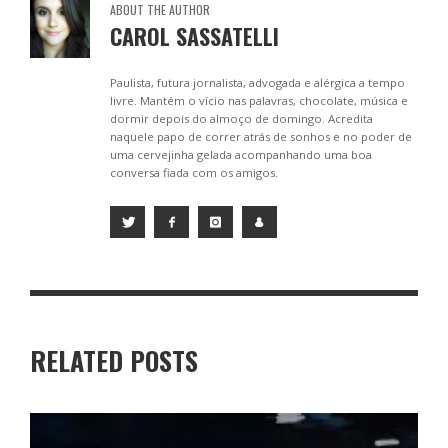
ABOUT THE AUTHOR
CAROL SASSATELLI
Paulista, futura jornalista, advogada e alérgica a tempo
livre. Mantém o vício nas palavras, chocolate, música e
dormir depois do almoço de domingo. Acredita
naquele papo de correr atrás de sonhos e no poder de
uma cervejinha gelada acompanhando uma boa
conversa fiada com os amigos.
RELATED POSTS