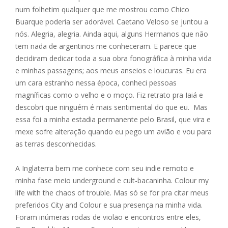
num folhetim qualquer que me mostrou como Chico
Buarque poderia ser adorável. Caetano Veloso se juntou a
nós. Alegria, alegria. Ainda aqui, alguns Hermanos que não
tem nada de argentinos me conheceram. E parece que
decidiram dedicar toda a sua obra fonográfica à minha vida
e minhas passagens; aos meus anseios e loucuras. Eu era
um cara estranho nessa época, conheci pessoas
magníficas como o velho e o moço. Fiz retrato pra Iaiá e
descobri que ninguém é mais sentimental do que eu. Mas
essa foi a minha estadia permanente pelo Brasil, que vira e
mexe sofre alteração quando eu pego um avião e vou para
as terras desconhecidas.
A Inglaterra bem me conhece com seu indie remoto e
minha fase meio underground e cult-bacaninha. Colour my
life with the chaos of trouble. Mas só se for pra citar meus
preferidos City and Colour e sua presença na minha vida.
Foram inúmeras rodas de violão e encontros entre eles,