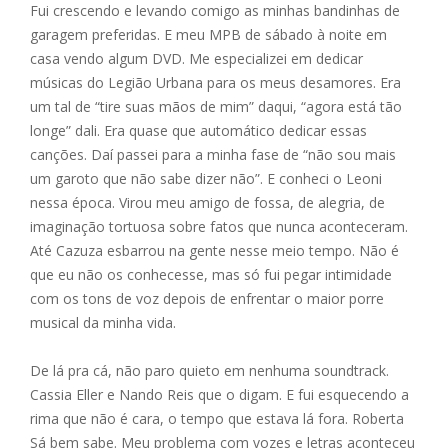
Fui crescendo e levando comigo as minhas bandinhas de
garagem preferidas. E meu MPB de sábado à noite em
casa vendo algum DVD. Me especializei em dedicar
músicas do Legião Urbana para os meus desamores. Era
um tal de “tire suas mãos de mim” daqui, “agora está tão
longe” dali. Era quase que automático dedicar essas
canções. Daí passei para a minha fase de “não sou mais
um garoto que não sabe dizer não”. E conheci o Leoni
nessa época. Virou meu amigo de fossa, de alegria, de
imaginação tortuosa sobre fatos que nunca aconteceram.
Até Cazuza esbarrou na gente nesse meio tempo. Não é
que eu não os conhecesse, mas só fui pegar intimidade
com os tons de voz depois de enfrentar o maior porre
musical da minha vida.
De lá pra cá, não paro quieto em nenhuma soundtrack.
Cassia Eller e Nando Reis que o digam. E fui esquecendo a
rima que não é cara, o tempo que estava lá fora. Roberta
Sá bem sabe. Meu problema com vozes e letras aconteceu