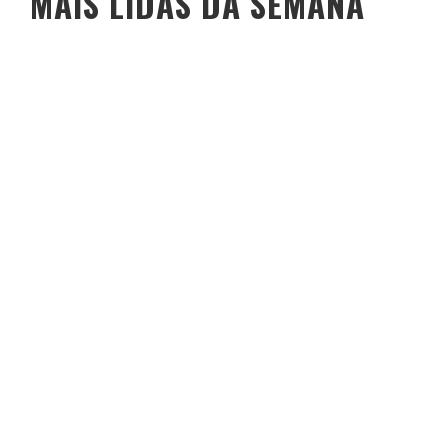
MAIS LIDAS DA SEMANA
O PESO DO COMPORTAMENTO NA SAÚDE: MEU PROCESSO DE
EMAGRECIMENTO E A PROPOSTA DA VOY SAÚDE (+ CUPOM)