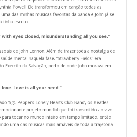
nthia Powell. Ele transformou em canção todas as
 é uma das minhas músicas favoritas da banda e John já se
 tinha escrito.
sy with eyes closed, misunderstanding all you see.”
oais de John Lennon. Além de trazer toda a nostalgia de
 saúde mental naquela fase. “Strawberry Fields” era
do Exército da Salvação, perto de onde John morava em
, love. Love is all your need.”
 ‘Sgt. Pepper’s Lonely Hearts Club Band’, os Beatles
emocionante projeto mundial que foi transmitido ao vivo
 para tocar no mundo inteiro em tempo limitado, então
indo uma das músicas mais amáveis de toda a trajetória