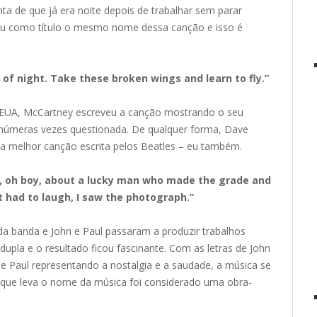
a de que já era noite depois de trabalhar sem parar
beu como título o mesmo nome dessa canção e isso é
d of night. Take these broken wings and learn to fly.”
os EUA, McCartney escreveu a canção mostrando o seu
i inúmeras vezes questionada. De qualquer forma, Dave
a a melhor canção escrita pelos Beatles – eu também.
day, oh boy, about a lucky man who made the grade and
t had to laugh, I saw the photograph.”
da banda e John e Paul passaram a produzir trabalhos
dupla e o resultado ficou fascinante. Com as letras de John
l e Paul representando a nostalgia e a saudade, a música se
que leva o nome da música foi considerado uma obra-