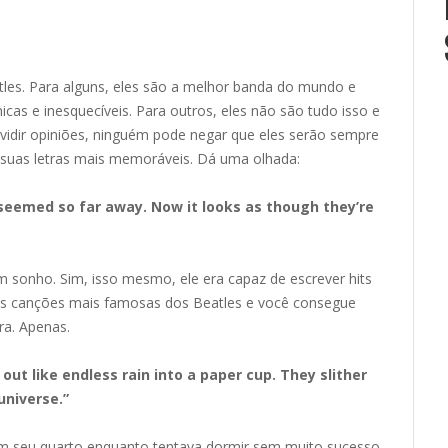
les. Para alguns, eles são a melhor banda do mundo e
as e inesquecíveis. Para outros, eles não são tudo isso e
ividir opiniões, ninguém pode negar que eles serão sempre
e suas letras mais memoráveis. Dá uma olhada:
 seemed so far away. Now it looks as though they’re
m sonho. Sim, isso mesmo, ele era capaz de escrever hits
as canções mais famosas dos Beatles e você consegue
ra. Apenas.
out like endless rain into a paper cup. They slither
universe.”
m seu quarto enquanto tentava dormir sem muito sucesso