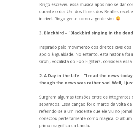
Ringo escreveu essa música após não se dar cont
durante o dia. Um dos filmes dos Beatles rece
incrível. Ringo gente como a gente sim.
3. Blackbird – “Blackbird singing in the dea
Inspirado pelo movimento dos direitos civis d
apoio à igualdade. No entanto, esta história fo
Grohl, vocalista do Foo Fighters, considera ess
2. A Day in the Life – “I read the news to
though the news was rather sad. Well, I jus
Surgiram algumas tensões entre os integrantes 
separados. Essa canção foi o marco da volta da 
referindo-se a um incidente que ele viu no jorna
conectou perfeitamente como mágica. O álbum 
prima magnífica da banda.