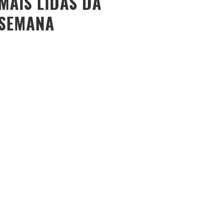
MAIS LIDAS DA
SEMANA
O PESO DO COMPORTAMENTO NA SAÚDE: MEU
PROCESSO DE EMAGRECIMENTO E A PROPOSTA DA
VOY SAÚDE (+ CUPOM)