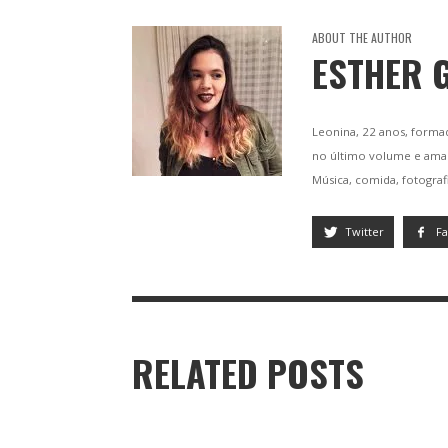
ABOUT THE AUTHOR
ESTHER 
Leonina, 22 anos, forma
no último volume e ama c
Música, comida, fotograf
Twitter
F
RELATED POSTS