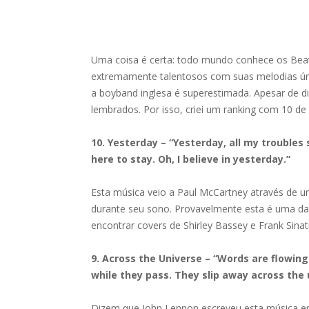
Uma coisa é certa: todo mundo conhece os Beat
extremamente talentosos com suas melodias únic
a boyband inglesa é superestimada. Apesar de d
lembrados. Por isso, criei um ranking com 10 d
10. Yesterday – “Yesterday, all my troubles
here to stay. Oh, I believe in yesterday.”
Esta música veio a Paul McCartney através de u
durante seu sono. Provavelmente esta é uma d
encontrar covers de Shirley Bassey e Frank Sinat
9. Across the Universe – “Words are flowing 
while they pass. They slip away across the 
Dizem que John Lennon escreveu esta música e