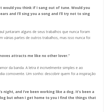
at would you think if I sang out of tune. Would you
rs and I’ll sing you a song and I’ll try not to sing
aul juntaram alguns de seus trabalhos que nunca foram
m várias partes de outros trabalhos, mas isso nunca foi
oves attracts me like no other lover.”
mor da banda. A letra é incrivelmente simples e ao
a comovente. Um sonho: descobrir quem foi a inspiração
’s night, and I’ve been working like a dog. It’s been a
a log but when I get home to you I find the things that