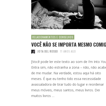
RELACIONAMENTOS E CONSELHOS
VOCÊ NÃO SE IMPORTA MESMO COMI
JOTA DEL ROSSO
11 ANOS AGO
[Você pode ler este texto ao som de I’m Into Yo
Entra sim, não estranha a zona – não, não acab
de me mudar. Na verdade, estou aqui há oito
meses. É que eu tenho tido essa necessidade
avassaladora de tirar tudo do lugar e reordenar
meus móveis, meus santos, meus livros. Dei
muitos livros …