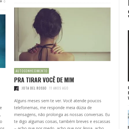
0
AUTOCONHECIMENTO
PRA TIRAR VOCÊ DE MIM
JOTA DEL ROSSO
11 ANOS AGO
Alguns meses sem te ver. Você atende poucos
ue
telefonemas, me responde meia dúzia de
,
mensagens, não prolonga as nossas conversas. Eu
 o
te digo algumas coisas, também breves e escassas
ios
– acho que por medo, acho que por ânsia, acho