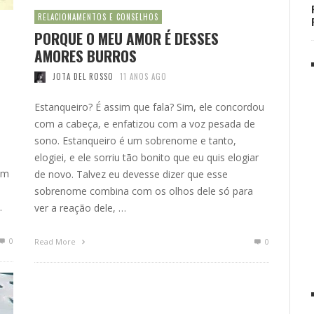
RELACIONAMENTOS E CONSELHOS
PORQUE O MEU AMOR É DESSES
AMORES BURROS
JOTA DEL ROSSO
11 ANOS AGO
Estanqueiro? É assim que fala? Sim, ele concordou
com a cabeça, e enfatizou com a voz pesada de
sono. Estanqueiro é um sobrenome e tanto,
elogiei, e ele sorriu tão bonito que eu quis elogiar
êm
de novo. Talvez eu devesse dizer que esse
sobrenome combina com os olhos dele só para
…
ver a reação dele, …
0
Read More
0