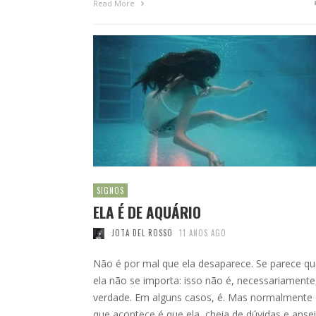
Read More
SIGNOS
ELA É DE AQUÁRIO
JOTA DEL ROSSO
11 ANOS AGO
Não é por mal que ela desaparece. Se parece q
ela não se importa: isso não é, necessariamente
verdade. Em alguns casos, é. Mas normalmente
que acontece é que ela, cheia de dúvidas e anse