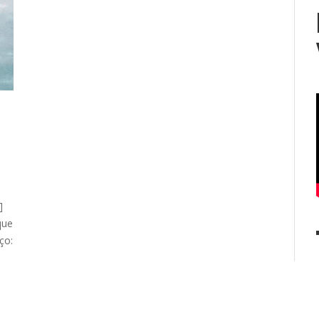
]
que
ço: