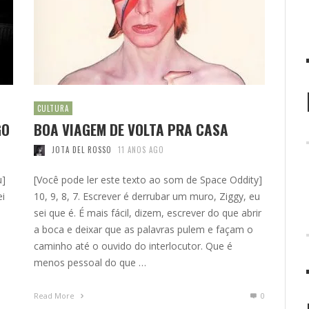
CULTURA
GO
BOA VIAGEM DE VOLTA PRA CASA
JOTA DEL ROSSO
11 ANOS AGO
u]
[Você pode ler este texto ao som de Space Oddity]
ei
10, 9, 8, 7. Escrever é derrubar um muro, Ziggy, eu
sei que é. É mais fácil, dizem, escrever do que abrir
a boca e deixar que as palavras pulem e façam o
caminho até o ouvido do interlocutor. Que é
menos pessoal do que …
Read More
0