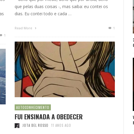
que pelas duas coisas -, mas saiba: eu contei os
as
dias. Eu contei todo e cada …
Read More
1
1
AUTOCONHECIMENTO
FUI ENSINADA A OBEDECER
JOTA DEL ROSSO
11 ANOS AGO