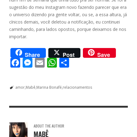
sugestão do meu Instagram novo fazendo parecer que era
o universo dizendo pra gente voltar, ou se, a essa altura, já
cínicos demais, você deletou a notificação, eu continuei
caminhando, para lados opostos, porque deixamos de nos
importar.
Share
Post
Save
F
M
E
W
S
ac
e
m
h
h
e
ss
ai
at
ar
amor
Mabê
Marina Bonafé
relacionamentos
b
e
l
s
e
o
n
A
o
g
p
k
er
p
ABOUT THE AUTHOR
MABÊ