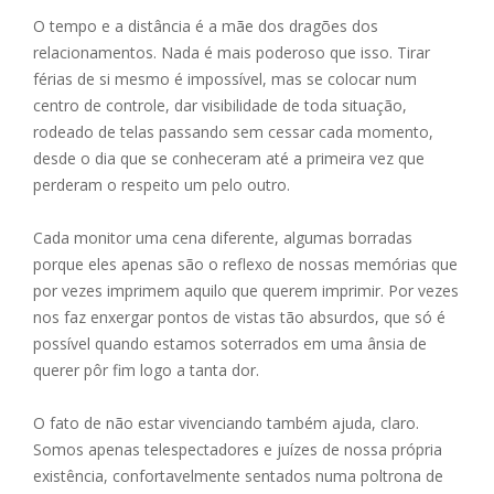
ac
e
m
h
h
O tempo e a distância é a mãe dos dragões dos
e
ss
ai
at
ar
relacionamentos. Nada é mais poderoso que isso. Tirar
b
e
l
s
e
férias de si mesmo é impossível, mas se colocar num
o
n
A
centro de controle, dar visibilidade de toda situação,
rodeado de telas passando sem cessar cada momento,
o
g
p
desde o dia que se conheceram até a primeira vez que
k
er
p
perderam o respeito um pelo outro.
Cada monitor uma cena diferente, algumas borradas
porque eles apenas são o reflexo de nossas memórias que
por vezes imprimem aquilo que querem imprimir. Por vezes
nos faz enxergar pontos de vistas tão absurdos, que só é
possível quando estamos soterrados em uma ânsia de
querer pôr fim logo a tanta dor.
O fato de não estar vivenciando também ajuda, claro.
Somos apenas telespectadores e juízes de nossa própria
existência, confortavelmente sentados numa poltrona de