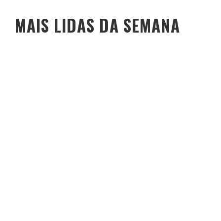
MAIS LIDAS DA SEMANA
O PESO DO COMPORTAMENTO NA SAÚDE: MEU PROCESSO DE
EMAGRECIMENTO E A PROPOSTA DA VOY SAÚDE (+ CUPOM)