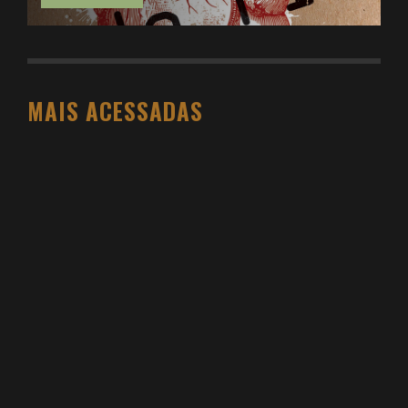
MAIS ACESSADAS
O PESO DO COMPORTAMENTO NA SAÚDE: MEU
PROCESSO DE EMAGRECIMENTO E A PROPOSTA
DA VOY SAÚDE (+ CUPOM)
DANIEL BOVOLENTO
3 SEMANAS AGO
3 ATIVIDADES FÍSICAS VICIANTES PARA QUEM NÃO
GOSTA ACADEMIA (E QUER VER RESULTADO)
DANIEL BOVOLENTO
4 MESES AGO
VIDYA STUDIO VALE A PENA? MINHA EXPERIÊNCIA