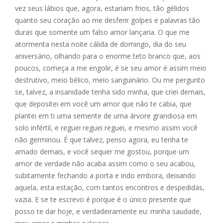
vez seus lábios que, agora, estariam frios, tão gélidos
quanto seu coração ao me desferir golpes e palavras tão
duras que somente um falso amor lançaria. O que me
atormenta nesta noite cálida de domingo, dia do seu
aniversário, olhando para o enorme teto branco que, aos
poucos, começa a me engolir, é se seu amor é assim meio
destrutivo, meio bélico, meio sanguinário. Ou me pergunto
se, talvez, a insanidade tenha sido minha, que criei demais,
que depositei em você um amor que não te cabia, que
plantei em ti uma semente de uma árvore grandiosa em
solo infértil, e reguei reguei reguei, e mesmo assim você
não germinou. É que talvez, penso agora, eu tenha te
amado demais, e você sequer me gostou, porque um
amor de verdade não acaba assim como o seu acabou,
subitamente fechando a porta e indo embora, deixando
aquela, esta estação, com tantos encontros e despedidas,
vazia. E se te escrevo é porque é o único presente que
posso te dar hoje, e verdadeiramente eu: minha saudade,