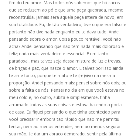
fim do teu amor. Mas todos nós sabemos que há cacos
que se reduzem ao pó e que uma peça quebrada, mesmo
reconstruída, jamais será aquela peça inteira de novo, em
sua totalidade. Eu, de tão verdadeiro, tive o que era falso; e
portanto não tive nada enquanto eu te dava tudo. Andei
pensando sobre o amor. Coisa pouco rentável, você não
acha? Andei pensando que não tem nada mais doloroso e
feliz; nada mais verdadeiro e essencial. É um tanto
paradoxal, mas talvez seja dessa mistura de luz e trevas,
de brigas e paz, que nasce o amor. E talvez por isso ainda
te ame tanto, porque te mato e te (re)vivo na mesma
proporção. Andei pensando mais: pensei sobre nós dois; ou
sobre a falta de nós. Pensei no dia em que você estava no
meu colo e, no outro, súbita e simplesmente, tinha
arrumado todas as suas coisas e estava batendo a porta
de casa. Eu fiquei pensando o que tinha acontecido para
você precisar ir embora tão rápido que não me permitiu
tentar, nem ao menos entender, nem ao menos segurar
sua mão, te dar um abraço demorado, sentir pela última