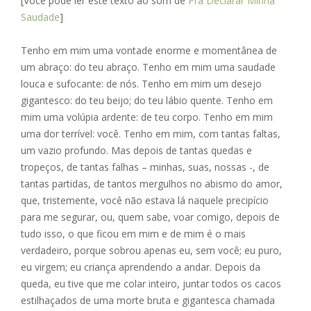
[Você pode ler este texto ao som de
Pra Declarar Minha
e
ss
ai
at
ar
Saudade
]
b
e
l
s
e
o
n
A
Tenho em mim uma vontade enorme e momentânea de
um abraço: do teu abraço. Tenho em mim uma saudade
o
g
p
louca e sufocante: de nós. Tenho em mim um desejo
k
er
p
gigantesco: do teu beijo; do teu lábio quente. Tenho em
mim uma volúpia ardente: de teu corpo. Tenho em mim
uma dor terrível: você. Tenho em mim, com tantas faltas,
um vazio profundo. Mas depois de tantas quedas e
tropeços, de tantas falhas – minhas, suas, nossas -, de
tantas partidas, de tantos mergulhos no abismo do amor,
que, tristemente, você não estava lá naquele precipício
para me segurar, ou, quem sabe, voar comigo, depois de
tudo isso, o que ficou em mim e de mim é o mais
verdadeiro, porque sobrou apenas eu, sem você; eu puro,
eu virgem; eu criança aprendendo a andar. Depois da
queda, eu tive que me colar inteiro, juntar todos os cacos
estilhaçados de uma morte bruta e gigantesca chamada