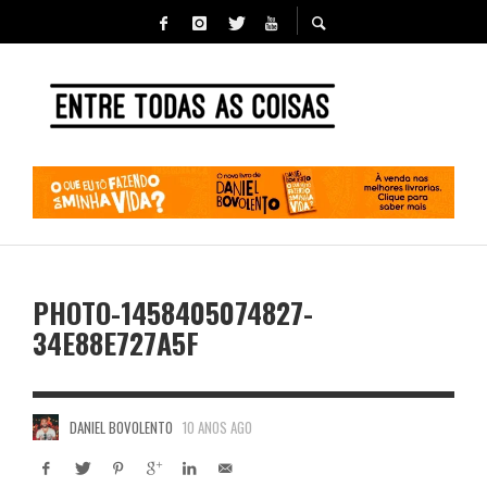
PHOTO-1458405074827-
34E88E727A5F
DANIEL BOVOLENTO
10 ANOS AGO