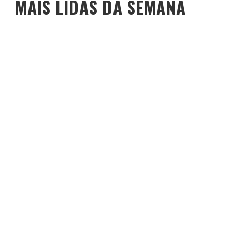
MAIS LIDAS DA SEMANA
O PESO DO COMPORTAMENTO NA SAÚDE: MEU PROCESSO DE
EMAGRECIMENTO E A PROPOSTA DA VOY SAÚDE (+ CUPOM)