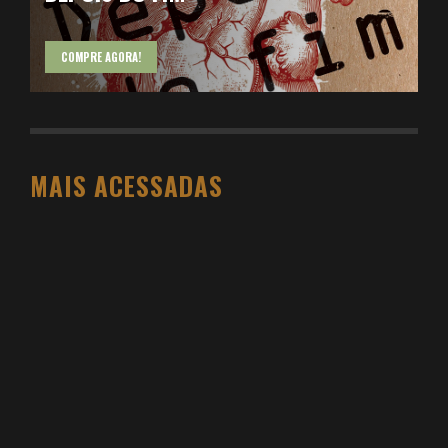
COMPRE AGORA!
MAIS ACESSADAS
O PESO DO COMPORTAMENTO NA SAÚDE: MEU
PROCESSO DE EMAGRECIMENTO E A PROPOSTA
DA VOY SAÚDE (+ CUPOM)
DANIEL BOVOLENTO
3 SEMANAS AGO
3 ATIVIDADES FÍSICAS VICIANTES PARA QUEM NÃO
GOSTA ACADEMIA (E QUER VER RESULTADO)
DANIEL BOVOLENTO
4 MESES AGO