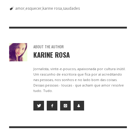
e
ss
ai
at
ar
amor
esquecer
karine rosa
saudades
b
e
l
s
e
o
n
A
o
g
p
k
er
p
ABOUT THE AUTHOR
KARINE ROSA
Jornalista, vinte-e-poucos, apaixonada por cultura inútil.
Um rascunho de escritora que fica por aí acreditando
nas pessoas, nos sonhos e no lado bom das coisas.
Dessas pessoas - loucas - que acham que amor resolve
tudo. Tudo.