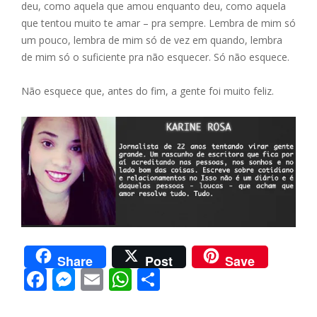
deu, como aquela que amou enquanto deu, como aquela
que tentou muito te amar – pra sempre. Lembra de mim só
um pouco, lembra de mim só de vez em quando, lembra
de mim só o suficiente pra não esquecer. Só não esquece.
Não esquece que, antes do fim, a gente foi muito feliz.
Share
Post
Save
F
M
E
W
S
ac
e
m
h
h