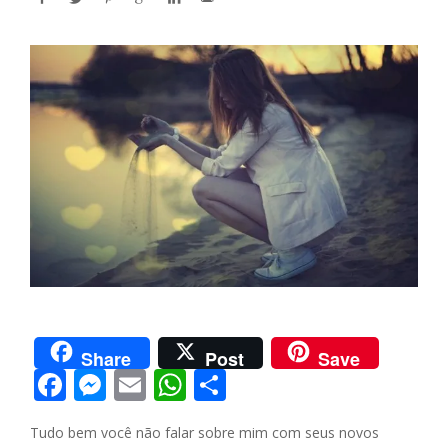
Share
Post
Save
F
M
E
W
S
ac
e
m
h
h
Tudo bem você não falar sobre mim com seus novos