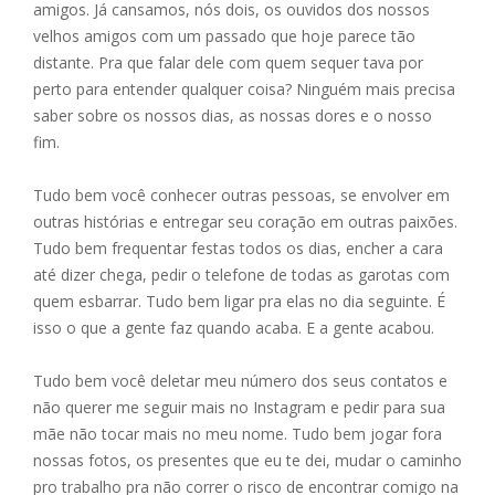
e
ss
ai
at
ar
amigos. Já cansamos, nós dois, os ouvidos dos nossos
b
e
l
s
e
velhos amigos com um passado que hoje parece tão
o
n
A
distante. Pra que falar dele com quem sequer tava por
perto para entender qualquer coisa? Ninguém mais precisa
o
g
p
saber sobre os nossos dias, as nossas dores e o nosso
k
er
p
fim.
Tudo bem você conhecer outras pessoas, se envolver em
outras histórias e entregar seu coração em outras paixões.
Tudo bem frequentar festas todos os dias, encher a cara
até dizer chega, pedir o telefone de todas as garotas com
quem esbarrar. Tudo bem ligar pra elas no dia seguinte. É
isso o que a gente faz quando acaba. E a gente acabou.
Tudo bem você deletar meu número dos seus contatos e
não querer me seguir mais no Instagram e pedir para sua
mãe não tocar mais no meu nome. Tudo bem jogar fora
nossas fotos, os presentes que eu te dei, mudar o caminho
pro trabalho pra não correr o risco de encontrar comigo na