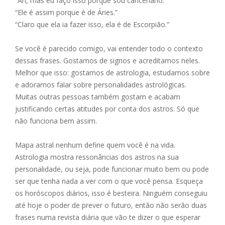
“Ah, mas eu faço isso porque sou canceriano.”
e
ss
ai
at
ar
“Ele é assim porque é de Áries.”
b
e
l
s
e
“Claro que ela ia fazer isso, ela é de Escorpião.”
o
n
A
Se você é parecido comigo, vai entender todo o contexto
o
g
p
dessas frases. Gostamos de signos e acreditamos neles.
k
er
p
Melhor que isso: gostamos de astrologia, estudamos sobre
e adoramos falar sobre personalidades astrológicas.
Muitas outras pessoas também gostam e acabam
justificando certas atitudes por conta dos astros. Só que
não funciona bem assim.
Mapa astral nenhum define quem você é na vida.
Astrologia mostra ressonâncias dos astros na sua
personalidade, ou seja, pode funcionar muito bem ou pode
ser que tenha nada a ver com o que você pensa. Esqueça
os horóscopos diários, isso é besteira. Ninguém conseguiu
até hoje o poder de prever o futuro, então não serão duas
frases numa revista diária que vão te dizer o que esperar