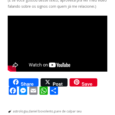
(E se você gostou desse texto, aproveita pra ver meu vídeo
falando sobre os signos com quem já me relacionei.)
Share
Post
Save
F
M
E
W
S
ac
e
m
h
h
e
ss
ai
at
ar
astrologia
daniel bovolento
pare de culpar seu