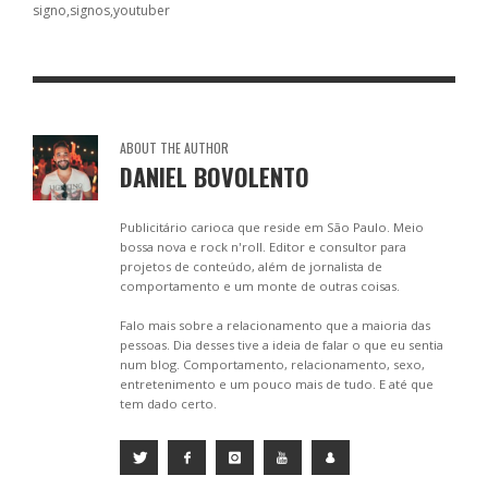
b
e
l
s
e
signo
signos
youtuber
o
n
A
o
g
p
k
er
p
ABOUT THE AUTHOR
DANIEL BOVOLENTO
Publicitário carioca que reside em São Paulo. Meio
bossa nova e rock n'roll. Editor e consultor para
projetos de conteúdo, além de jornalista de
comportamento e um monte de outras coisas.
Falo mais sobre a relacionamento que a maioria das
pessoas. Dia desses tive a ideia de falar o que eu sentia
num blog. Comportamento, relacionamento, sexo,
entretenimento e um pouco mais de tudo. E até que
tem dado certo.