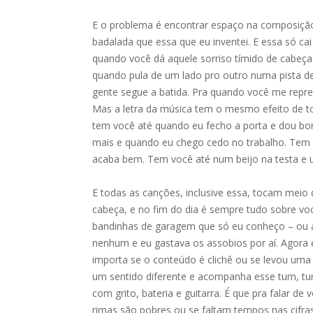
E o problema é encontrar espaço na composição 
badalada que essa que eu inventei. E essa só c
quando você dá aquele sorriso tímido de cabeça
quando pula de um lado pro outro numa pista de
gente segue a batida. Pra quando você me repre
Mas a letra da música tem o mesmo efeito de t
tem você até quando eu fecho a porta e dou bom 
mais e quando eu chego cedo no trabalho. Tem 
acaba bem. Tem você até num beijo na testa e um
E todas as canções, inclusive essa, tocam meio
cabeça, e no fim do dia é sempre tudo sobre v
bandinhas de garagem que só eu conheço – ou a
nenhum e eu gastava os assobios por aí. Agora 
importa se o conteúdo é clichê ou se levou um
um sentido diferente e acompanha esse tum, t
com grito, bateria e guitarra. É que pra falar d
rimas são pobres ou se faltam tempos nas cifra