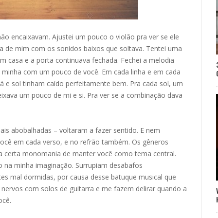
ão encaixavam. Ajustei um pouco o violão pra ver se ele
ia de mim com os sonidos baixos que soltava. Tentei uma
 em casa e a porta continuava fechada. Fechei a melodia
ção minha com um pouco de você. Em cada linha e em cada
á e sol tinham caído perfeitamente bem. Pra cada sol, um
eixava um pouco de mi e si. Pra ver se a combinação dava
is abobalhadas – voltaram a fazer sentido. E nem
 você em cada verso, e no refrão também. Os gêneros
a certa monomania de manter você como tema central.
o na minha imaginação. Surrupiam desabafos
tes mal dormidas, por causa desse batuque musical que
nervos com solos de guitarra e me fazem delirar quando a
ocê.