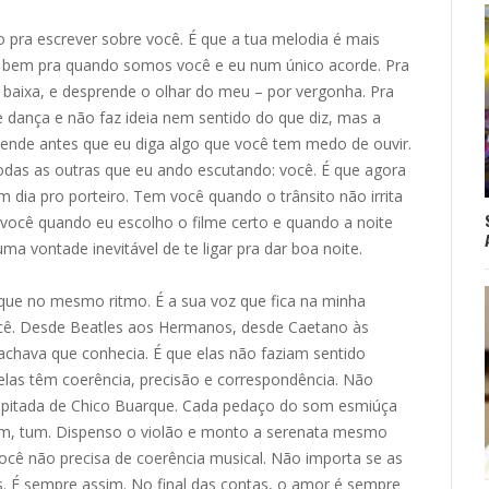
pra escrever sobre você. É que a tua melodia é mais
ai bem pra quando somos você e eu num único acorde. Pra
 baixa, e desprende o olhar do meu – por vergonha. Pra
 dança e não faz ideia nem sentido do que diz, mas a
ende antes que eu diga algo que você tem medo de ouvir.
odas as outras que eu ando escutando: você. É que agora
dia pro porteiro. Tem você quando o trânsito não irrita
você quando eu escolho o filme certo e quando a noite
a vontade inevitável de te ligar pra dar boa noite.
 que no mesmo ritmo. É a sua voz que fica na minha
ocê. Desde Beatles aos Hermanos, desde Caetano às
chava que conhecia. É que elas não faziam sentido
elas têm coerência, precisão e correspondência. Não
a pitada de Chico Buarque. Cada pedaço do som esmiúça
um, tum. Dispenso o violão e monto a serenata mesmo
e você não precisa de coerência musical. Não importa se as
s. É sempre assim. No final das contas, o amor é sempre