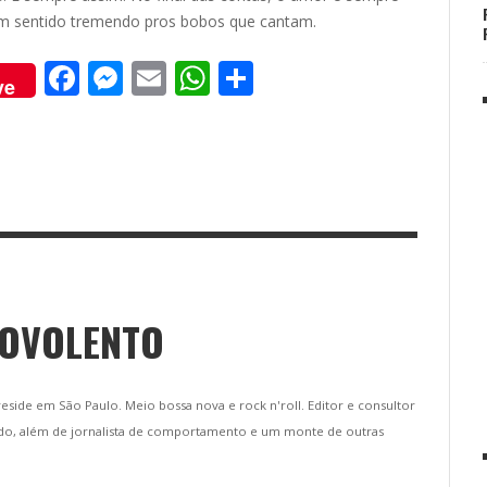
m sentido tremendo pros bobos que cantam.
F
M
E
W
S
ve
ac
e
m
h
h
e
ss
ai
at
ar
b
e
l
s
e
o
n
A
o
g
p
k
er
p
BOVOLENTO
 reside em São Paulo. Meio bossa nova e rock n'roll. Editor e consultor
do, além de jornalista de comportamento e um monte de outras