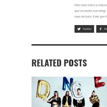
Falo mais sobre a relacio
que eu sentia num blog
mais de tudo. E até que 
Twitter
F
RELATED POSTS