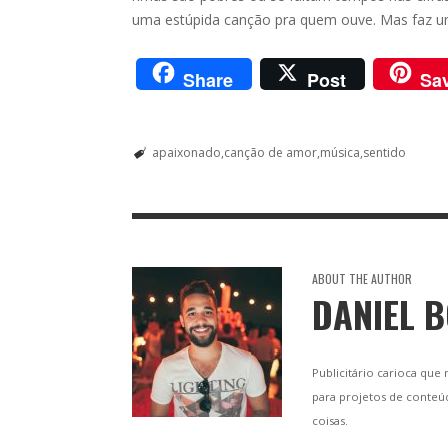
uma estúpida canção pra quem ouve. Mas faz u
Share
Post
Sa
apaixonado
canção de amor
música
sentido
ABOUT THE AUTHOR
DANIEL 
Publicitário carioca que
para projetos de conteú
coisas.