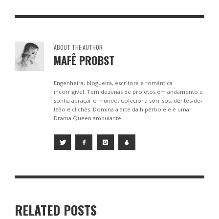
o
n
A
o
g
p
k
er
p
ABOUT THE AUTHOR
MAFÊ PROBST
Engenheira, blogueira, escritora e romântica
incorrigível. Tem dezenas de projetos em andamento e
sonha abraçar o mundo. Coleciona sorrisos, dentes-de-
leão e clichês. Domina a arte da hipérbole e é uma
Drama Queen ambulante.
RELATED POSTS