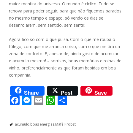
maior mentira do universo. O mundo é cíclico. Tudo se
renova para poder seguir, para que não fiquemos parados
no mesmo tempo e espaço, só vendo os dias se
desenrolarem, sem sentido, sem sentir.
Agora fico só com o que pulsa. Com o que me rouba o
fôlego, com que me arranca o riso, com o que me tira da
zona de conforto. E, apesar de, ainda gosto de acumular –
e acumulo mesmo! – sorrisos, boas memórias e rolhas de
vinho, preferencialmente as que foram bebidas em boa
companhia.
Share
Post
Save
F
M
E
W
S
ac
e
m
h
h
e
ss
ai
at
ar
acúmulo
boas energias
Mafê Probst
b
e
l
s
e