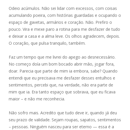
ac
e
m
h
h
Odeio acúmulos. Não sei lidar com excessos, com coisas
e
ss
ai
at
ar
acumulando poeira, com histórias guardadas e ocupando o
b
e
l
s
e
espaço de gavetas, armários e coração. Não. Prefiro o
o
n
A
pouco. Vira e mexe paro a rotina para me desfazer de tudo
e deixar a casa e a alma leve. Os olhos agradecem, depois.
o
g
p
O coração, que pulsa tranquilo, também.
k
er
p
Faz um tempo que me livrei do apego ao desnecessário.
No começo doía um bom bocado abrir mão, jogar fora,
doar. Parecia que parte de mim ia embora, sabe? Quando
entendi que eu precisava me desfazer desses entulhos e
sentimentos, percebi que, na verdade, não era parte de
mim que ia. Era tanto espaço que sobrava, que eu ficava
maior – e não me reconhecia.
Não sofro mais. Acredito que tudo deve ir, quando já deu
seu prazo de validade. Sejam roupas, sapatos, sentimentos
– pessoas. Ninguém nasceu para ser eterno — essa é a